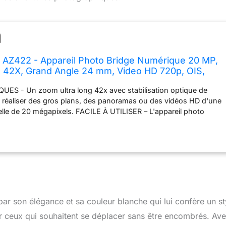
 AZ422 - Appareil Photo Bridge Numérique 20 MP,
 42X, Grand Angle 24 mm, Video HD 720p, OIS,
 Ecran LCD 3, Batterie Li-ION - Blanc
ES - Un zoom ultra long 42x avec stabilisation optique de
 réaliser des gros plans, des panoramas ou des vidéos HD d'une
elle de 20 mégapixels. FACILE À UTILISER – L'appareil photo
le d'utilisation, est un cadeau idéal, parfait pour capturer des
siques lors de tout événement et créer des souvenirs durables,
arte SDHC Kodak 32GB UHS-I U1 V10. AUTRES
- L'appareil dispose d'autres fonctions tels que la scène
uivi d'objet, les fonctions de post-montage et une foule de
nts mais conviviaux rendent la photographie facile, amusante et
FICHAGE - Le KODAK PIXPRO AZ422 possède un écran LCD 3
capacité de 460,000 pixels. CONNECTIVITE - L'AZ422 dispose
r son élégance et sa couleur blanche qui lui confère un st
é facile avec des ordinateurs et des appareils mobiles grâce à
ur ceux qui souhaitent se déplacer sans être encombrés. Av
a connectivité Wi-Fi.