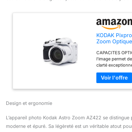
KODAK Pixpro
Zoom Optique
Flash Intégré,
CAPACITES OPTIQU
l'image permet de
clarté exceptionn
KODAK AZ422, simp
photos rétro clas
livré avec une c
FONCTIONNALITES 
automatique, le s
paramètres puissa
Design et ergonomie
sans tracas. AF
pouces avec une 
L’appareil photo Kodak Astro Zoom AZ422 se distingue pa
d'une connectivit
moderne et épuré. Sa légèreté est un véritable atout po
son port USB et s