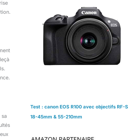
rise
tion.
mment
 deçà
ls.
ance.
Test : canon EOS R100 avec objectifs RF-S
 sa
18-45mm & 55-210mm
ultés
ceux