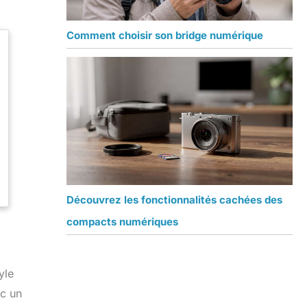
Comment choisir son bridge numérique
Découvrez les fonctionnalités cachées des
compacts numériques
yle
ec un