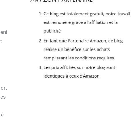
nent
t
ort
les
té