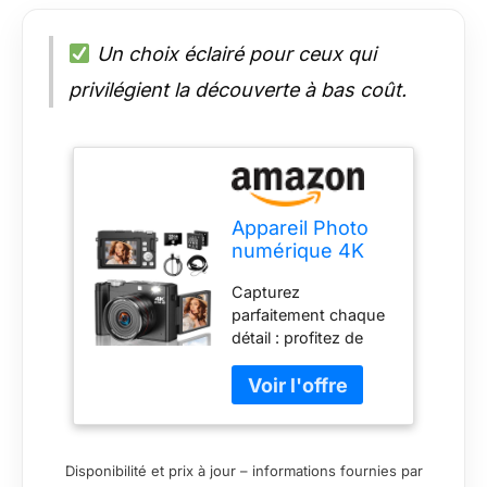
Un choix éclairé pour ceux qui
privilégient la découverte à bas coût.
Appareil Photo
numérique 4K
64 MP avec
Capturez
écran à Rabat de
parfaitement chaque
2,8" à 180
détail : profitez de
degrés, caméra
l'avantage des
Zoom 18X pour la
photos 64MP et des
Photographie
enregistrements
avec Mise au
vidéo 4K UHD pour
Point
capturer les
Automatique,
Disponibilité et prix à jour – informations fournies par
moments de la vie
Carte de 32 Go