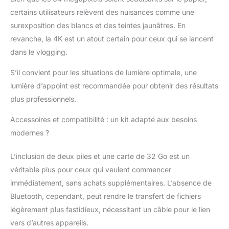
aventures. 【Fonctions
certains utilisateurs relèvent des nuisances comme une
autofocus et macro】 :
découvrez l'avantage
surexposition des blancs et des teintes jaunâtres. En
de la photographie
revanche, la 4K est un atout certain pour ceux qui se lancent
sans effort avec une
dans le vlogging.
mise au point
automatique
S’il convient pour les situations de lumière optimale, une
intelligente et des
lumière d’appoint est recommandée pour obtenir des résultats
fonctions macro One
Touch. L'appareil photo
plus professionnels.
numérique Point and
Accessoires et compatibilité : un kit adapté aux besoins
Shoot permet de
photographier
modernes ?
facilement des fleurs
délicates lors d'une
L’inclusion de deux piles et une carte de 32 Go est un
randonnée ou des
véritable plus pour ceux qui veulent commencer
moments ludiques
immédiatement, sans achats supplémentaires. L’absence de
d'un enfant, même à
une distance de 10 cm.
Bluetooth, cependant, peut rendre le transfert de fichiers
Leur simplicité garantit
légèrement plus fastidieux, nécessitant un câble pour le lien
des résultats clairs et
vers d’autres appareils.
professionnels à