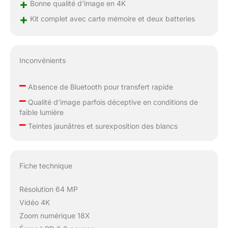
+
capacité de stockage
Bonne qualité d’image en 4K
avec la carte TF de 32
+
Kit complet avec carte mémoire et deux batteries
Go fournie, idéale pour
le vlogging, les vidéos
en accéléré et les
enregistrements au
Inconvénients
ralenti. Parfait pour les
paysages urbains ou
–
les moments fugaces,
Absence de Bluetooth pour transfert rapide
–
cette caméra compacte
Qualité d’image parfois déceptive en conditions de
4K offre à la fois une
faible lumière
créativité
–
Teintes jaunâtres et surexposition des blancs
professionnelle et
amateur. Dites adieu
aux changements
fréquents de mémoire
Fiche technique
et profitez d'une
inspiration
Résolution 64 MP
ininterrompue.
Vidéo 4K
Zoom numérique 18X