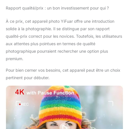
chaque fois. Prise de
Rapport qualité/prix : un bon investissement pour qui ?
vue parfaite sous tous
les angles : utilisez
À ce prix, cet appareil photo YiFuar offre une introduction
l'écran à rabat à 180° et
solide à la photographie. Il se distingue par son rapport
l'écran IPS de 2,8" pour
des selfies, des vlogs
qualité-prix correct pour les novices. Toutefois, les utilisateurs
ou des compositions
aux attentes plus pointues en termes de qualité
créatives impeccables.
photographique pourraient rechercher une option plus
Cet appareil photo à
premium.
selfie avec écran à
rabat à 180° vous
Pour bien cerner vos besoins, cet appareil peut être un choix
permet de prendre des
photos sous tous les
pertinent pour débuter.
angles, que vous
soyez dans une
aventure en solo ou
que vous filmiez du
contenu vidéo
attrayant. Shoot All Day
Without Pause :
profitez de sessions