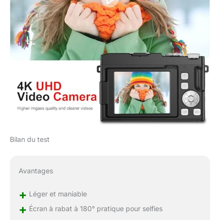
d'enregistrement plus
longues avec deux
batteries amovibles de
1200 mAh. Cet appareil
photo numérique 4K
pour la photographie
vous garde alimenté
lors de réunions de
famille, de voyages
paysagers ou de
streaming en direct. La
lumière LED intégrée
assure des prises de
vue parfaites même
Bilan du test
dans des conditions de
faible luminosité et
rend l'appareil photo
Avantages
polyvalent pour chaque
scénario. Possibilités
+
Léger et maniable
créatives illimitées :
+
Écran à rabat à 180° pratique pour selfies
profitez de l'énorme