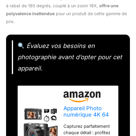
à rabat de 180 degrés, couplé à un zoom 18X,
offre une
polyvalence inattendue
pour un produit de cette gamme de
prix.
Évaluez vos besoins en
photographie avant d’opter pour cet
appareil.
Appareil Photo
numérique 4K 64
MP avec écran à
Capturez parfaitement
Rabat de 2,8" à
chaque détail : profitez
180 degrés,