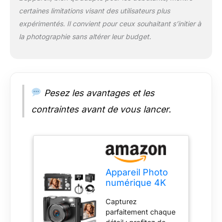
l'avantage de la
certaines limitations visant des utilisateurs plus
photographie sans
effort avec une mise
expérimentés. Il convient pour ceux souhaitant s’initier à
au point automatique
la photographie sans altérer leur budget.
intelligente et des
fonctions macro One
Touch. L'appareil
photo numérique
Point and Shoot
Pesez les avantages et les
permet de
photographier
contraintes avant de vous lancer.
facilement des fleurs
délicates lors d'une
randonnée ou des
moments ludiques
d'un enfant, même à
une distance de 10
Appareil Photo
cm. Leur simplicité
numérique 4K
garantit des résultats
64 MP avec
clairs et
Capturez
écran à Rabat de
professionnels à
parfaitement chaque
2,8" à 180
chaque fois. Prise de