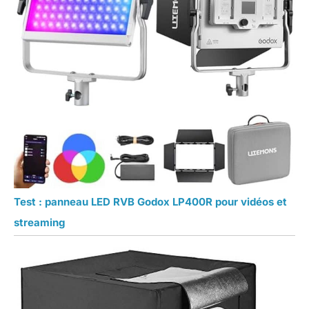
Test : panneau LED RVB Godox LP400R pour vidéos et
streaming