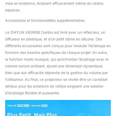
mise en évidence, éclairant efficacement même de vastes
vidéo de si petite
espaces.
taille(10*7*6cm) ne
s'arrêtera pas de
Accessoires et fonctionnalités supplémentaires
fonctionner en raison
d'une surchauffe, même
à pleine puissance 60W.
Le ZHIYUN X60RGB Combo est livré avec un réflecteur, un
[ Modifiers Polyvalents ]
diffuseur en plastique, et d’un petit dôme en silicone. Ces
La ZY mount du X60
différents accessoires sont conçus pour moduler l’éclairage en
RGB lumiere video est
fonction des besoins spécifiques de chaque projet. En outre,
conçue pour offrir une
performance légère et
la fonction mode musique, qui synchronise l’éclairage avec le
une polyvalence
volume sonore ambiant, ajoute une dimension dynamique,
optimales dans les
bien que son efficacité dépende de la gestion du volume par
espaces compacts.
l’utilisateur. Au final, ce projecteur se révèle être un candidat
Grâce à l'adaptateur de
sérieux pour les amateurs de vidéos exigeant une solution
ZY mount(non inclus), la
lampe vidéo X60 RGB
d’éclairage flexible et puissante.
peut également être
connectée à vos
modifiers Bowens
existants.