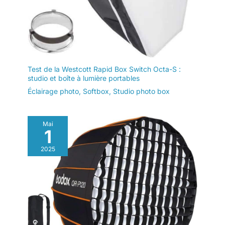
Test de la Westcott Rapid Box Switch Octa-S :
studio et boîte à lumière portables
Éclairage photo
,
Softbox
,
Studio photo box
Mai
1
2025