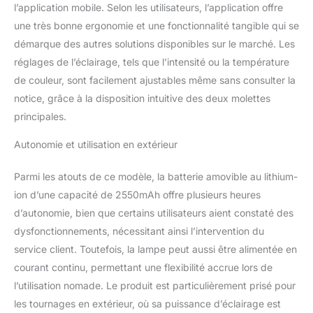
X60 RGB eclairage video.
l’application mobile. Selon les utilisateurs, l’application offre
Parallèlement, l'interface
une très bonne ergonomie et une fonctionnalité tangible qui se
utilisateur innovante à
démarque des autres solutions disponibles sur le marché. Les
deux boutons de la X60
RGB eclairage video
réglages de l’éclairage, tels que l’intensité ou la température
permet un contrôle
de couleur, sont facilement ajustables même sans consulter la
intuitif et pratique de la
notice, grâce à la disposition intuitive des deux molettes
luminosité et de la
principales.
température de couleur. [
Excellente Capacité de
Autonomie et utilisation en extérieur
Refroidissement ]
Adoptée avec le système
Parmi les atouts de ce modèle, la batterie amovible au lithium-
de refroidissement
DynaVort Cooling
ion d’une capacité de 2550mAh offre plusieurs heures
System MKⅡ, la X60 RGB
d’autonomie, bien que certains utilisateurs aient constaté des
lampe vidéo garantit que
dysfonctionnements, nécessitant ainsi l’intervention du
votre créativité ne
service client. Toutefois, la lampe peut aussi être alimentée en
surchauffe jamais. Ce
système de
courant continu, permettant une flexibilité accrue lors de
refroidissement
l’utilisation nomade. Le produit est particulièrement prisé pour
exceptionnel garantit
les tournages en extérieur, où sa puissance d’éclairage est
qu'une X60 RGB lampe