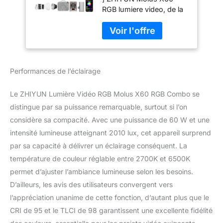
Batterie 2550mAh,
RGB lumiere video, de la
COB LED Eclairage
taille d'une paume de
Video, Streaming
main, ne pèse que 319g,
Lampe avec 2010
mais délivre une
Lux/ 2700~6500K/
puissance
CRI 95/ TLCI 98/
professionnelle de 60W
Bluetooth/ 15 Effets,
Performances de l’éclairage
(2010 Lux, CRI 95, TLCI
319g
98) qui prend en charge
la Full-Color RGB et
Le ZHIYUN Lumière Vidéo RGB Molus X60 RGB Combo se
gradation HSI, ainsi que
distingue par sa puissance remarquable, surtout si l’on
l'ajustement de la
considère sa compacité. Avec une puissance de 60 W et une
température ambiante de
intensité lumineuse atteignant 2010 lux, cet appareil surprend
2700K à 6500K. Avec les
15 effets lumineux
par sa capacité à délivrer un éclairage conséquent. La
intégrés de la lumiere
température de couleur réglable entre 2700K et 6500K
video ZHIYUN X60 RGB,
permet d’ajuster l’ambiance lumineuse selon les besoins.
la création de chefs-
D’ailleurs, les avis des utilisateurs convergent vers
d'œuvre visuels devient
un jeu d'enfant. [
l’appréciation unanime de cette fonction, d’autant plus que le
Alimentation Sans Faille ]
CRI de 95 et le TLCI de 98 garantissent une excellente fidélité
La version Combo de la