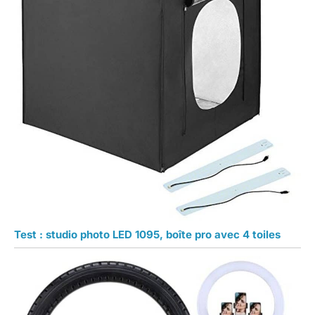
Test : studio photo LED 1095, boîte pro avec 4 toiles