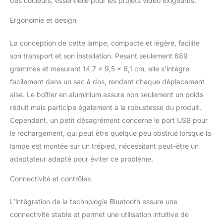
des couleurs, essentielle pour les projets vidéo exigeants.
ZHIYUN X60 RGB
lumiere video contient
Ergonomie et design
une batterie d'origine de
2550mAh pour 50
La conception de cette lampe, compacte et légère, facilite
minutes à 3 heures (de
son transport et son installation. Pesant seulement 689
60W à 10W), et elle peut
également être alimentée
grammes et mesurant 14,7 x 9,5 x 6,1 cm, elle s’intègre
par une banque
facilement dans un sac à dos, rendant chaque déplacement
d'alimentation PD type C
aisé. Le boîtier en aluminium assure non seulement un poids
et un adaptateur DC, ce
réduit mais participe également à la robustesse du produit.
qui rend l'éclairage
extérieur plus facile que
Cependant, un petit désagrément concerne le port USB pour
jamais. [ Commande par
le rechargement, qui peut être quelque peu obstrué lorsque la
Bluetooth et Bouton ] Le
lampe est montée sur un trépied, nécessitant peut-être un
ZY Vega APP prend en
adaptateur adapté pour éviter ce problème.
charge la mise en réseau
Bluetooth, ce qui permet
Connectivité et contrôles
de faire varier l'intensité
lumineuse à distance et
L’intégration de la technologie Bluetooth assure une
de changer rapidement
les préréglages de votre
connectivité stable et permet une utilisation intuitive de