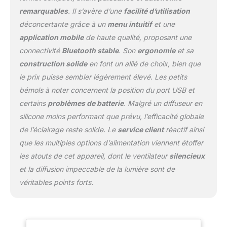
60W à 10W), et elle peut
remarquables
. Il s’avère d’une
facilité d’utilisation
également être alimentée
par une banque
déconcertante grâce à un
menu intuitif
et une
d'alimentation PD type C
application mobile
de haute qualité, proposant une
et un adaptateur DC, ce
connectivité
Bluetooth stable
. Son
ergonomie
et sa
qui rend l'éclairage
construction solide
en font un allié de choix, bien que
extérieur plus facile que
jamais. [ Commande par
le prix puisse sembler légèrement élevé. Les petits
Bluetooth et Bouton ] Le
bémols à noter concernent la position du port USB et
ZY Vega APP prend en
certains
problèmes de batterie
. Malgré un diffuseur en
charge la mise en réseau
silicone moins performant que prévu, l’efficacité globale
Bluetooth, ce qui permet
de faire varier l'intensité
de l’éclairage reste solide. Le
service client
réactif ainsi
lumineuse à distance et
que les multiples options d’alimentation viennent étoffer
de changer rapidement
les atouts de cet appareil, dont le ventilateur
silencieux
les préréglages de votre
et la diffusion impeccable de la lumière sont de
X60 RGB eclairage video.
Parallèlement, l'interface
véritables points forts.
utilisateur innovante à
deux boutons de la X60
RGB eclairage video
permet un contrôle