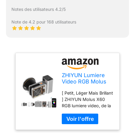
Notes des utilisateurs 4.2/5
Note de 4.2 pour 168 utilisateurs
ZHIYUN Lumiere
Video RGB Molus
X60 RGB Combo
[ Petit, Léger Mais Brillant
[Official] 60W avec
] ZHIYUN Molus X60
Batterie 2550mAh,
RGB lumiere video, de la
COB LED Eclairage
taille d'une paume de
Video, Streaming
main, ne pèse que 319g,
Lampe avec 2010
mais délivre une
Lux/ 2700~6500K/
puissance
CRI 95/ TLCI 98/