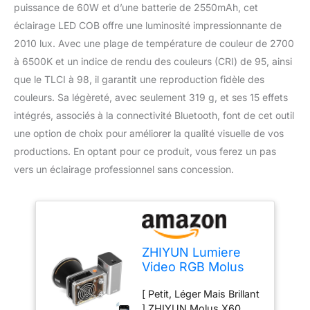
puissance de 60W et d’une batterie de 2550mAh, cet
éclairage LED COB offre une luminosité impressionnante de
2010 lux. Avec une plage de température de couleur de 2700
à 6500K et un indice de rendu des couleurs (CRI) de 95, ainsi
que le TLCI à 98, il garantit une reproduction fidèle des
couleurs. Sa légèreté, avec seulement 319 g, et ses 15 effets
intégrés, associés à la connectivité Bluetooth, font de cet outil
une option de choix pour améliorer la qualité visuelle de vos
productions. En optant pour ce produit, vous ferez un pas
vers un éclairage professionnel sans concession.
ZHIYUN Lumiere
Video RGB Molus
X60 RGB Combo
[ Petit, Léger Mais Brillant
[Official] 60W avec
] ZHIYUN Molus X60