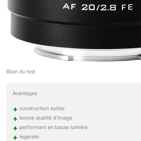
Bilan du test
Avantages
+
construction solide
+
bonne qualité d’image
+
performant en basse lumière
+
légèreté