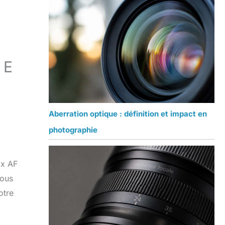
 E
Aberration optique : définition et impact en
photographie
ox AF
vous
otre