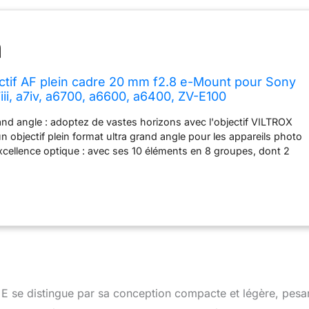
tif AF plein cadre 20 mm f2.8 e-Mount pour Sony
a7iii, a7iv, a6700, a6600, a6400, ZV-E100
d angle : adoptez de vastes horizons avec l'objectif VILTROX
n objectif plein format ultra grand angle pour les appareils photo
cellence optique : avec ses 10 éléments en 8 groupes, dont 2
ectif à indice de réfraction élevé et 2 lentilles asphériques, cet
 images nettes, claires et sans distorsion. Compact et portable :
 g et doté d'un design élégant et compact, cet objectif est le
 pour capturer des moments spontanés dans des rues animées
ereins. Mise au point supérieure : le moteur pas à pas STM
e une performance de mise au point automatique presque
pide, vous permettant de capturer des sujets en mouvement
é.
 se distingue par sa conception compacte et légère, pesa