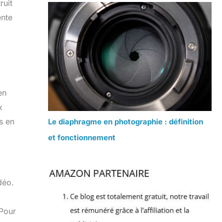
ruit
ente
en
x
s en
Le diaphragme en photographie : définition
et fonctionnement
déo.
 Pour