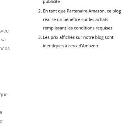
Avec
 sa
ances
nque
e
er