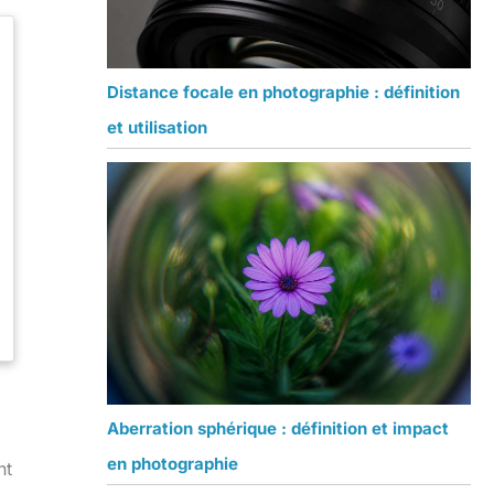
Distance focale en photographie : définition
et utilisation
Aberration sphérique : définition et impact
en photographie
nt