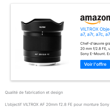
VILTROX Objec
a7, a7r, a7c, 
Chef-d'œuvre gran
20 mm f/2.8 FE, u
Sony E-Mount. Ex
lentilles ED, 1 obj
objectif offre des
ne pesant que 157
compagnon idéal
ou des paysages s
silencieux assur
silencieuse et ra
Qualité de fabrication et design
rapide avec facilit
L’objectif VILTROX AF 20mm f2.8 FE pour monture Sony E