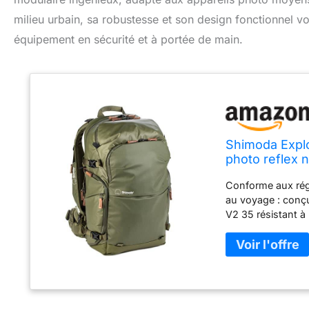
milieu urbain, sa robustesse et son design fonctionnel vou
équipement en sécurité et à portée de main.
Shimoda Explo
photo reflex n
centrale V2 m
Conforme aux rég
161)
au voyage : conçu
V2 35 résistant à
américaines et in
d'un passant pour
poignée de base p
passeport et d'un
Plusieurs points d
L'ouverture latéra