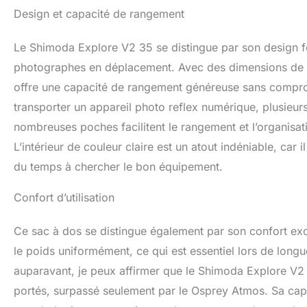
complètement le sa
Design et capacité de rangement
votre équipement 
Hauteur du torse 
Le Shimoda Explore V2 35 se distingue par son design f
7,5 cm permetten
hautes, des homm
photographes en déplacement. Avec des dimensions de 1
tout le monde. Sy
offre une capacité de rangement généreuse sans compromet
numérique moyen :
transporter un appareil photo reflex numérique, plusieur
appareils photo c
photo reflex numér
nombreuses poches facilitent le rangement et l’organisa
utilisateur ne tr
L’intérieur de couleur claire est un atout indéniable, car
L’utilisateur peut
ou plus en les emp
du temps à chercher le bon équipement.
sac. Poches pour 
deux côtés du sac
Confort d’utilisation
d'autres équipeme
Ce sac à dos se distingue également par son confort exce
le poids uniformément, ce qui est essentiel lors de long
auparavant, je peux affirmer que le Shimoda Explore V2 3
portés, surpassé seulement par le Osprey Atmos. Sa capa