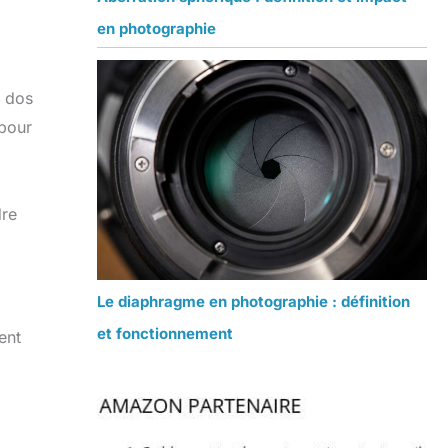
en photographie
à dos
 pour
dre
Le diaphragme en photographie : définition
et fonctionnement
ent