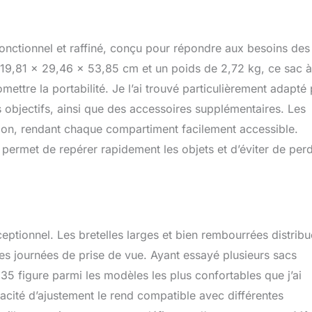
c, et l'ouverture arrière antivol permet un accès large et libre à
pour des situations de prise de vue moins limitées par le temps.
réglable : 3 options de hauteur avec un réglage vertical d’environ
onctionnel et raffiné, conçu pour répondre aux besoins des
t d’adapter le même sac à dos aux hauteurs de torse courtes ou
es ou des femmes, assurant un ajustement personnalisé pour
9,81 x 29,46 x 53,85 cm et un poids de 2,72 kg, ce sac 
stème d’unité centrale modulaire V2 pour appareil photo reflex
tre la portabilité. Je l’ai trouvé particulièrement adapté
 les unités centrales offrent une protection antichoc pour les
s objectifs, ainsi que des accessoires supplémentaires. Les
ompacts, les appareils photo reflex mono-objectif et les appareils
iques ainsi que pour les objectifs, et elles garantissent qu'un
tion, rendant chaque compartiment facilement accessible.
ansporte jamais des charges plus lourdes que nécessaire.
 il permet de repérer rapidement les objets et d’éviter de per
 multiplier les possibilités d'agencement avec 2 unités centrales
ilant et en modifiant la façon dont elles sont placées dans le
trépied et bouteille d'eau : les poches à déploiement rapide des
 peuvent être utilisées pour une bouteille d'eau, un trépied ou
nts de plein air.
ptionnel. Les bretelles larges et bien rembourrées distribu
ues journées de prise de vue. Ayant essayé plusieurs sacs
5 figure parmi les modèles les plus confortables que j’ai
cité d’ajustement le rend compatible avec différentes