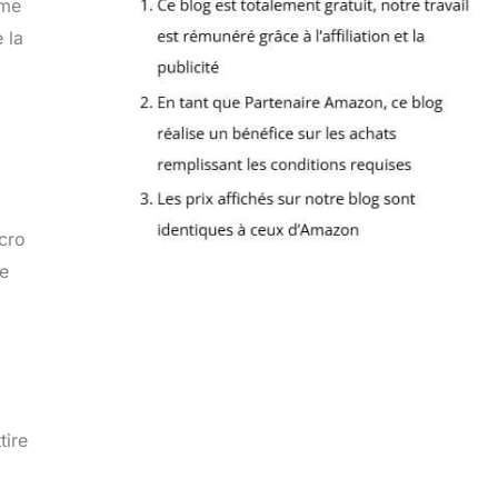
ême
 la
lcro
le
tire