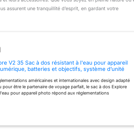
s assurent une tranquillité d’esprit, en gardant votre
re V2 35 Sac à dos résistant à l'eau pour appareil
umérique, batteries et objectifs, système d’unité
odulaire pour appareil photo moyen, vert kaki (520-
lementations américaines et internationales avec design adapté
 pour être le partenaire de voyage parfait, le sac à dos Explore
 l'eau pour appareil photo répond aux réglementations
ternationales en matière de bagages cabine. Il dispose également
 poignée de bagages, de fermetures éclair verrouillables, d'une
our un transport facile à 2 mains, d'une poche cachée pour
e pochette pour documents/livres à double accès rapide.
'accès : le sac à dos permet un accès de l’arrière et sur le côté.
le est idéale pour un accès rapide sous le bras sans retirer