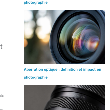
photographie
t
Aberration optique : définition et impact en
photographie
nte
en