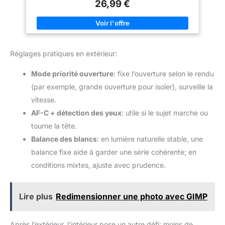
lumière, souvent utilisé au-dessus Le cadre à ressort en acier
26,99 €
durable et flexible assure une bonne étalement et une bonne
fermeture Housse de transport: Fait de matériel résistant noir
avec une fermeture à glissière robuste, durable et portable;
Idéal pour les activités de photographie en plein air
Réglages pratiques en extérieur:
Mode priorité ouverture
: fixe l’ouverture selon le rendu
(par exemple, grande ouverture pour isoler), surveille la
vitesse.
AF-C + détection des yeux
: utile si le sujet marche ou
tourne la tête.
Balance des blancs
: en lumière naturelle stable, une
balance fixe aide à garder une série cohérente; en
conditions mixtes, ajuste avec prudence.
Lire plus
Redimensionner une photo avec GIMP
Après l’extérieur, l’intérieur pose un autre défi: moins de