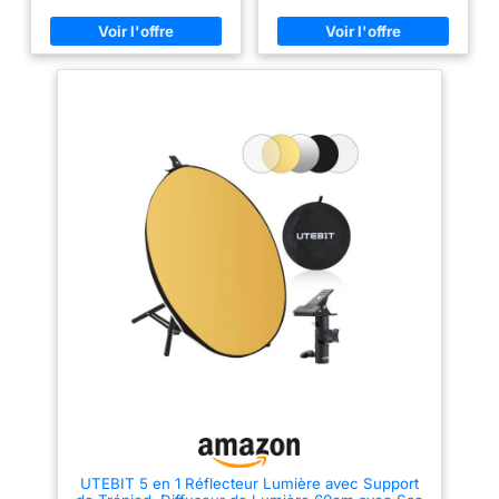
température de couleur pour
seulement disponibles dans
rétablir le ton de la peau ;
une variété de couleurs, mais
Argent : reflète la lumière à
aussi dans différentes tailles
haute température de couleur
pour s'adapter à différentes
pour corriger le ton de la peau ;
conditions d'éclairage et styles
Blanc : n'a aucun effet sur la
photographiques. Le réflecteur
température de couleur ; Noir :
de 100x150 cm non seulement
bloque et absorbe l'excès de
est assez léger, mais peut
lumière ; Translucide : agit
également capturer des natures
comme un diffuseur. Le
mortes et des portraits, ce qui
réflecteur photographie est
en fait le meilleur choix pour la
l'accessoire parfait pour la
photographie de voyage en
photographie ! Réflecteur
plein air ! 【Réflecteur
pliable avec sac de rangement
photographique pliable
:Le réflecteur photographique
multifonctionnel】Le réflecteur
léger et compact est solide et
photographique pliable 5 en 1 a
durable. Les couvercles des
plusieurs lumières qui peuvent
réflecteurs pliables de
être appliquées à différentes
différentes couleurs peuvent
scènes. Or: reflète la lumière à
être facilement retournés ou
basse température de couleur
retirés. Le réflecteur ovale pour
pour restaurer le teint de la
la photographie est doté d'une
peau; Argent: reflète la lumière
poignée et peut être fixé à un
à haute température de couleur
crochet lorsqu'il n'est pas
pour corriger le teint de la peau;
utilisé. Le réflecteur est
Blanc: n’a pas d’effet sur la
retourné, plié de manière
température de couleur; Noir:
compacte et peut être rangé
bloque et absorbe l’excès de
dans un petit sac de rangement,
lumière; Translucide: agit
UTEBIT 5 en 1 Réflecteur Lumière avec Support
sa taille pliée n'est que de 30
comme un diffuseur. Le