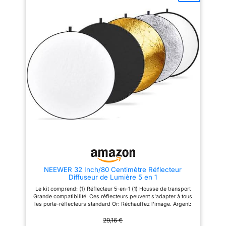
positionner librement afin
d'obtenir l'éclairage approprié
pour vos prises de vue.
【Filetage 3/8"】Une des
poignées possède un trou fileté
3/8" pour monter des
accessoires ou des supports de
fixation. Vous pouvez également
utiliser le réflecteur sur un
trépied pour éclairage ou sur un
pied en C pour une utilisation
du réflecteur sans les mains.
【Une Qualité De Construction
Exceptionnelle】Fabriqué en
acier résistant, le cadre peut
être plié et tordu à répétition
sans déformation. Le tissu
réfléchissant doux fait rebondir
uniformément la lumière pour
des portraits et des photos
éclatants. 【Pliable Et Facile À
Transporter】Conçu pour la
NEEWER 32 Inch/80 Centimètre Réflecteur
photographie en studio ou en
Diffuseur de Lumière 5 en 1
extérieur, ce panneau réflecteur
peut se plier pour prendre
Le kit comprend: (1) Réflecteur 5-en-1 (1) Housse de transport
moins de place et se ranger à
Grande compatibilité: Ces réflecteurs peuvent s'adapter à tous
l'intérieur du sac à zip pour un
les porte-réflecteurs standard Or: Réchauffez l'image. Argent:
stockage et un transport faciles.
Illuminez l'image. Blanc: Bounce lumière dans les ombres;
Noir: Bloque la lumière indésirable. Translucide: adoucir la
29,16 €