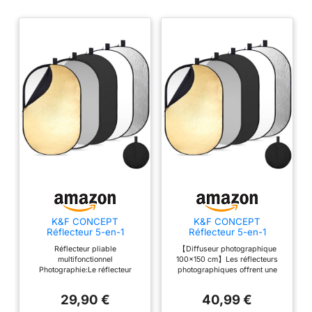
K&F CONCEPT
K&F CONCEPT
Réflecteur 5-en-1
Réflecteur 5-en-1
60x90cm pour Portrait
100x150cm pour Portrait
Réflecteur pliable
【Diffuseur photographique
Photographie
Photographie
multifonctionnel
100x150 cm】Les réflecteurs
Photographie:Le réflecteur
photographiques offrent une
pliable 5 en 1 photographie a
variété de façons de manipuler
des lumières différentes qui
la lumière et d'améliorer la
29,90 €
40,99 €
s'adaptent à différentes scènes.
qualité de l'image. Les
Or : reflète la lumière à basse
réflecteurs pliables ne sont pas