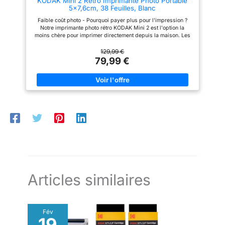
KODAK Mini 2 Retro Imprimante Photo Portable
RP-108 simultanément
5x7,6cm, 38 Feuilles, Blanc
Faible coût photo - Pourquoi payer plus pour l'impression ?
Notre imprimante photo rétro KODAK Mini 2 est l'option la
moins chère pour imprimer directement depuis la maison. Les
photos sont moins chères si elles sont achetées dans le paquet
avec l'imprimante. Qualité photo exceptionnelle - KODAK Mini
129,99 €
2 Retro utilise la technologie 4PASS pour imprimer
79,99 €
instantanément des photos impeccables. Chaque photo est
imprimée par un processus de plastification en couches de
ruban, ce qui la rend résistante aux traces de doigts et
résistante à l'eau pour garantir une qualité durable. Deux types
de photos : l'imprimante photo rétro KODAK Mini 2 prend en
charge les photos avec marge et les photos sans bordure.
Écrivez vos souvenirs en photos avec marge pour qu'ils restent
éternels. Imprimez des photos sans marge pour obtenir des
images plus grandes. L'application AR - Téléchargez
l'application KODAK pour imprimante photo pour imprimer
n'importe où et n'importe quand. Vous pouvez utiliser les
fonctions amusantes de la réalité augmentée et d'autres
fonctions décoratives telles que l'embellissement, les filtres,
les cadres et plus encore.
Articles similaires
Fév
19