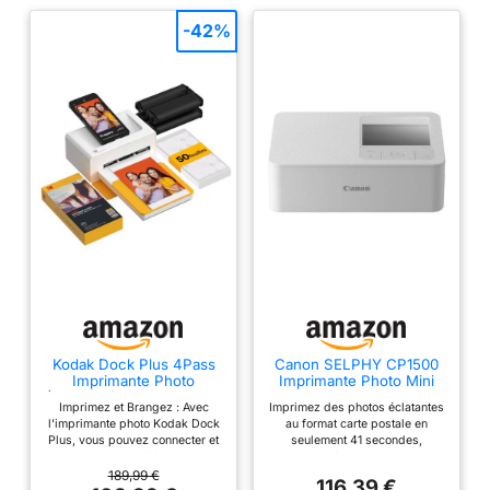
-42%
Kodak Dock Plus 4Pass
Canon SELPHY CP1500
Imprimante Photo
Imprimante Photo Mini
(10x15cm) + Paquet avec
Instantanée Téléphone
Imprimez et Brangez : Avec
Imprimez des photos éclatantes
50 Papier Photo (10
100 Ans
l'imprimante photo Kodak Dock
au format carte postale en
Feuilles Initiales + Paquet
Plus, vous pouvez connecter et
seulement 41 secondes,
de 40 Feuilles)
charger votre téléphone et
résistantes à l'eau, aux rayures
imprimer instantanément vos
et aux empreintes digitales et
189,99 €
116,39 €
photos préférées. Kodak Dock
pouvant durer jusqu'à 100 ans