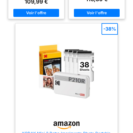
109,99 €
Plus est compatible avec les
Cette petite et élégante
appareils Apple et Android et
imprimante est parfaite pour un
prend également en charge la
usage domestique avec ses
connexion sans fil Bluetooth.
petites dimensions de
Qualité photo supérieure : Le
seulement 182,2 x 57,6 x 133
Kodak Mini 3 Retro utilise la
mm Imprimante portable dotée
-38%
technologie 11PASS, qui permet
d'un grand écran LCD de 8,9
d'imprimer des photos avec
cm (3,5") pour une utilisation
des couches de couleur et de
facile et d'un lecteur de cartes
les plastifiées. Elles sont
SD, SDHC et SDXC intégré pour
protégées contre les empreintes
l'impression directe Imprimez
digitales et l'eau. Deux types de
sans fil depuis votre appareil
photos : Notre produit permet
intelligent avec l'application
d'imprimer des photos avec ou
SELPHY Photo Layout et
sans bordure. Avec cet
connectez-vous via Wi-Fi à
appareil, vous pouvez par
d'autres appareils intelligents,
exemple écrire sur la bordure la
ordinateurs et appareils photo,
date de la photo ou l'imprimer
ou via USB-C pour les
sans bordure pour une plus
ordinateurs, appareils photo et
grande photo ! Téléchargez
clés USB Personnalisez vos
l'application KODAK Photo
photos avec des tampons, des
Printer et imprimez de n'importe
filtres, des superpositions de
où et à n'importe quel moment !
motifs, des codes QR et bien
Elle offre des options
plus encore, et partagez-les
décoratives telles que des
avec vos amis et votre famille
filtres, des cadres et bien
grâce à l'impression de codes
d'autres choses encore !
QR numérisables Livré sans
recharge ni papier : pensez à
commander le consommable