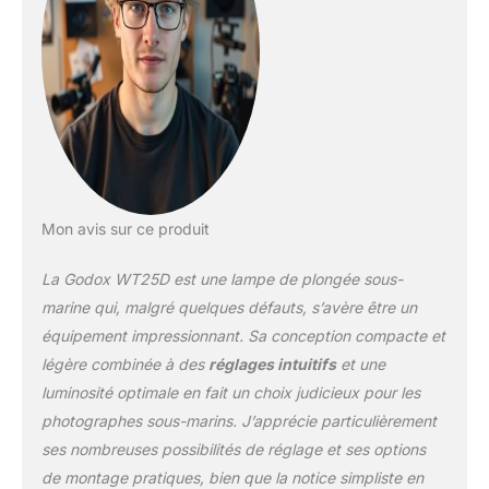
résistance à l'eau et
démontre un niveau
professionnel, même à
40 mètres sous l'eau
Bouton Fluorescent et
Affichage à L'écran: Dans
des conditions sous-
marines avec une lumière
insuffisante, le bouton
fluorescent facilite
Mon avis sur ce produit
l'ouverture / la fermeture,
le changement de mode,
La Godox WT25D est une lampe de plongée sous-
le changement de
couleur et d'autres
marine qui, malgré quelques défauts, s’avère être un
opérations. L'indicateur
équipement impressionnant. Sa conception compacte et
de puissance affiche le
légère combinée à des
réglages intuitifs
et une
temps restant en
luminosité optimale en fait un choix judicieux pour les
fonction de la quantité
d'énergie que vous
photographes sous-marins. J’apprécie particulièrement
consommez
ses nombreuses possibilités de réglage et ses options
actuellement, ce qui
de montage pratiques, bien que la notice simpliste en
vous aide à mieux