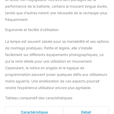
de 96 garantit des
performance de la batterie, certains la trouvant longue durée,
couleurs naturelles et
tandis que d’autres notent une nécessité de la recharger plus
authentiques dans
fréquemment.
toutes les applications
Chargement Rapide:
Ergonomie et facilité d’utilisation
WT25D permet une
recharge rapide pour
gagner du temps et
La lampe est souvent saluée pour sa maniabilité et ses options
améliorer la productivité.
de montage pratiques. Petite et légère, elle s’installe
Bien que le soleil ne
facilement sur différents équipements photographiques, ce
puisse pas rejoindre
qui la rend idéale pour une utilisation en mouvement.
votre voyage sous-
Cependant, la notice en anglais et la logique de
marin, la série WT peut le
faire. Étant donné que la
programmation peuvent poser quelques défis aux utilisateurs
lumière est faible dans
moins aguerris. Une amélioration de ces aspects pourrait
l'eau, la lampe vidéo à
rendre l’expérience utilisateur encore plus agréable.
LED imperméable Godox
WT25D passe
Tableau comparatif des caractéristiques
automatiquement à une
puissance élevée
lorsqu'elle est sous l'eau,
Caractéristique
Détail