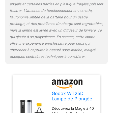
anglais et certaines parties en plastique fragiles puissent
planifier votre prise de
vue FX Mode et Rendu
frustrer. L’absence de fonctionnement en nomade,
Haute Couleur: Lumière
l’autonomie limitée de la batterie pour un usage
de plongée--Le WT25D
prolongé, et des problèmes de charge sont regrettables,
est doté de 13 effets
mais la lampe est livrée avec un diffuseur de lumière, ce
d'éclairage différents
pour simuler facilement
qui ajoute à sa polyvalence. En somme, cette lampe
une large gamme de
offre une expérience enrichissante pour ceux qui
scènes de tournage
cherchent à capturer la beauté sous-marine, malgré
agréables. Un score
quelques contraintes techniques à considérer.
CRI/TLCI élevé de plus
de 96 garantit des
couleurs naturelles et
authentiques dans
toutes les applications
Chargement Rapide:
WT25D permet une
Godox WT25D
recharge rapide pour
Lampe de Plongée
gagner du temps et
sous-Marine 25CM,
améliorer la productivité.
Découvrez la Magie à 40
13 FX Effet de
Bien que le soleil ne