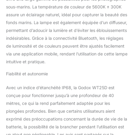
le changement de mode,
le changement de
sous-marins. La température de couleur de 5600K ± 300K
couleur et d'autres
assure un éclairage naturel, idéal pour capturer la beauté des
opérations. L'indicateur
fonds marins. La lampe est également équipée d’un diffuseur,
de puissance affiche le
permettant d’adoucir la lumière et d’éviter les éblouissements
temps restant en
indésirables. Grâce à la connectivité Bluetooth, les réglages
fonction de la quantité
d'énergie que vous
de luminosité et de couleurs peuvent être ajustés facilement
consommez
via une application mobile, rendant l’utilisation de cette lampe
actuellement, ce qui
intuitive et pratique.
vous aide à mieux
planifier votre prise de
Fiabilité et autonomie
vue FX Mode et Rendu
Haute Couleur: Lumière
Avec un indice d’étanchéité IP68, la Godox WT25D est
de plongée--Le WT25D
est doté de 13 effets
conçue pour fonctionner jusqu’à une profondeur de 40
d'éclairage différents
mètres, ce qui la rend parfaitement adaptée pour les
pour simuler facilement
plongées profondes. Bien que certains utilisateurs aient
une large gamme de
exprimé des préoccupations concernant la durée de vie de la
scènes de tournage
batterie, la possibilité de la brancher pendant l’utilisation est
agréables. Un score
CRI/TLCI élevé de plus
un atout non négligeable. Les avis sont partagés sur la