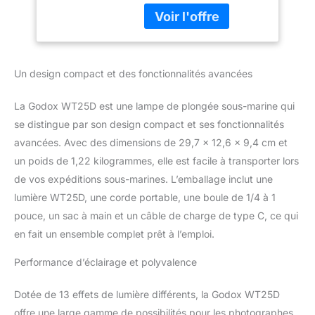
WT25D. La lampe de
plongée sous-marine
Godox WT25D a une
forme tubulaire qui
produit une lumière
Un design compact et des fonctionnalités avancées
diffuse et plus uniforme,
ce qui vous permet de
La Godox WT25D est une lampe de plongée sous-marine qui
prendre facilement des
portraits de rêve sous
se distingue par son design compact et ses fonctionnalités
l'eau. Il a une excellente
avancées. Avec des dimensions de 29,7 x 12,6 x 9,4 cm et
résistance à l'eau et
un poids de 1,22 kilogrammes, elle est facile à transporter lors
démontre un niveau
de vos expéditions sous-marines. L’emballage inclut une
professionnel, même à
lumière WT25D, une corde portable, une boule de 1/4 à 1
40 mètres sous l'eau
Bouton Fluorescent et
pouce, un sac à main et un câble de charge de type C, ce qui
Affichage à L'écran: Dans
en fait un ensemble complet prêt à l’emploi.
des conditions sous-
marines avec une lumière
Performance d’éclairage et polyvalence
insuffisante, le bouton
fluorescent facilite
Dotée de 13 effets de lumière différents, la Godox WT25D
l'ouverture / la fermeture,
offre une large gamme de possibilités pour les photographes