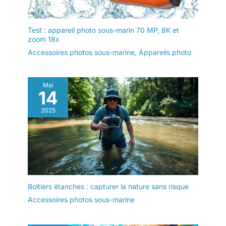
extrémités de la lampe
sont équipées d'un trou
de vis de 1/4 et de
Test : appareil photo sous-marin 70 MP, 8K et
zoom 18x
raccords tels que le
raccordement de 1/4 à 1
Accessoires photos sous-marine
,
Appareils photo
sphère, libérant les
mains, vous permettant
de photographier vous-
Mai
14
même sous l'eau
2025
Boîtiers étanches : capturer la nature sans risque
Accessoires photos sous-marine