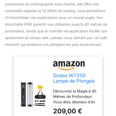
passionnés de photographie sous-marine, elle offre une
luminosité réglable et 13 effets de lumière, vous permettant
d’immortaliser vos explorations sous un nouvel angle. Son
étanchéité IP68 garantit une utilisation jusqu’à 40 mètres de
profondeur, tandis que le contrôle via application facilite son
ajustement en temps réel. Laissez-vous séduire par cet outil
innovant qui éclairera vos plongées les plus audacieuses.
Godox WT25D
Lampe de Plongée
sous-Marine 25CM,
Découvrez la Magie à 40
13 FX Effet de
Mètres de Profondeur:
Lumière
Vous êtes désireux d’en
savoir plus sur le monde
209,00 €
sous-marin? Prenez le