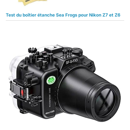
Test du boîtier étanche Sea Frogs pour Nikon Z7 et Z6