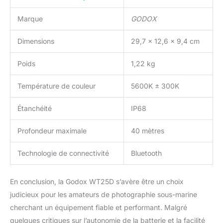
ce qui vous donne plus
de luminosité. Les détails
Marque
GODOX
de la créature sous-
marine sont bien visibles
Dimensions
29,7 x 12,6 x 9,4 cm
Contrôle APP et Trous de
Vis 1/4: Lorsque
Poids
1,22 kg
l'éclairage non sous-
marin est utilisé,
Température de couleur
5600K ± 300K
l'application "Godox
Light" vous permet de
Étanchéité
IP68
modifier rapidement la
luminosité, les effets
d'éclairage et d'autres
Profondeur maximale
40 mètres
paramètres sur votre
téléphone, offrant un
Technologie de connectivité
Bluetooth
processus de création
plus simple et plus
En conclusion, la Godox WT25D s’avère être un choix
efficace. Les deux
extrémités de la lampe
judicieux pour les amateurs de photographie sous-marine
sont équipées d'un trou
cherchant un équipement fiable et performant. Malgré
de vis de 1/4 et de
quelques critiques sur l’autonomie de la batterie et la facilité