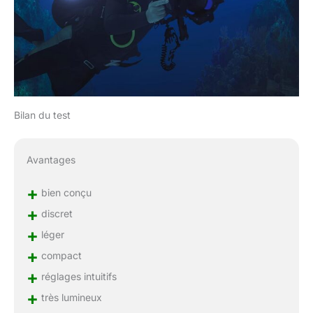
Bilan du test
Avantages
+
bien conçu
+
discret
+
léger
+
compact
+
réglages intuitifs
+
très lumineux