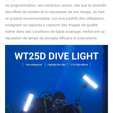
raccords tels que le
de programmation, ses nombreux atouts, tels que la diversité
raccordement de 1/4 à 1
sphère, libérant les
des effets de lumière et la robustesse de son design, en font
mains, vous permettant
un produit recommandable. Les avis positifs des utilisateurs,
de photographier vous-
soulignant sa capacité à capturer des images de qualité
même sous l'eau
même dans des conditions de faible éclairage, renforcent sa
réputation de lampe de plongée efficace et polyvalente.