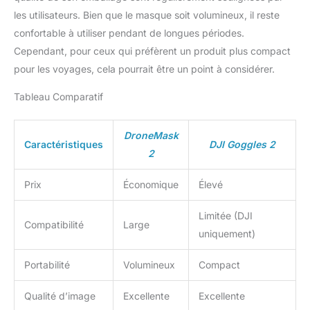
2 immédiatement est
les utilisateurs. Bien que le masque soit volumineux, il reste
inclus dans le colis, ce
confortable à utiliser pendant de longues périodes.
qui vous permet
Cependant, pour ceux qui préfèrent un produit plus compact
d'économiser du temps
et d'assurer un
pour les voyages, cela pourrait être un point à considérer.
processus d'installation
fluide 【Expérience sans
Tableau Comparatif
distraction】: le casque
DroneMask 2 VR est
DroneMask
spécialement conçu pour
Caractéristiques
DJI Goggles 2
2
offrir une expérience de
vol sans distraction. En
bloquant efficacement
Prix
Économique
Élevé
l'éblouissement du soleil,
il élimine toute
Limitée (DJI
Compatibilité
Large
perturbation visuelle
uniquement)
potentielle qui pourrait
entraver votre
Portabilité
Volumineux
Compact
concentration ou votre
plaisir pendant le pilotage
Qualité d’image
Excellente
Excellente
de votre drone. Cela crée