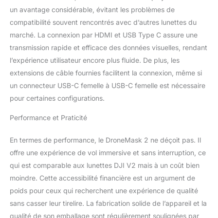
amateurs de drones
un avantage considérable, évitant les problèmes de
【Emballage tout
compatibilité souvent rencontrés avec d’autres lunettes du
compris】 : lorsque vous
marché. La connexion par HDMI et USB Type C assure une
achetez le casque
transmission rapide et efficace des données visuelles, rendant
DroneMask 2 VR, vous
l’expérience utilisateur encore plus fluide. De plus, les
recevrez un ensemble
complet qui comprend
extensions de câble fournies facilitent la connexion, même si
tous les adaptateurs et
un connecteur USB-C femelle à USB-C femelle est nécessaire
câbles nécessaires pour
pour certaines configurations.
une configuration sans
tracas. Cela signifie que
Performance et Praticité
vous n'aurez pas à vous
soucier des problèmes
En termes de performance, le DroneMask 2 ne déçoit pas. Il
de compatibilité ou
d'acheter des
offre une expérience de vol immersive et sans interruption, ce
accessoires
qui est comparable aux lunettes DJI V2 mais à un coût bien
supplémentaires
moindre. Cette accessibilité financière est un argument de
séparément. Tout ce
poids pour ceux qui recherchent une expérience de qualité
dont vous avez besoin
sans casser leur tirelire. La fabrication solide de l’appareil et la
pour commencer à
utiliser votre DroneMask
qualité de son emballage sont régulièrement soulignées par