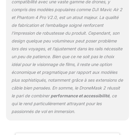
compatibilité avec une vaste gamme de drones, y
populaires, y compris
compris des modèles populaires comme DJI Mavic Air 2
DJI, Skydio, Autel, et plus
encore. Que vous
et Phantom 4 Pro V2.0, est un atout majeur. La qualité
possédiez un DJI
de fabrication et l’emballage soigné renforcent
Phantom, Mavic, Skydio
l’impression de robustesse du produit. Cependant, son
2, Autel EVO ou d'autres
design quelque peu volumineux peut poser problème
drones similaires, le
DroneMask 2 est prêt à
lors des voyages, et l’ajustement dans les rails nécessite
améliorer votre
un peu de patience. Bien que ce ne soit pas le choix
expérience de vol. En
idéal pour le visionnage de films, il reste une option
outre, il fonctionne avec
économique et pragmatique par rapport aux modèles
les appareils Android et
iPhone, ce qui en fait un
plus sophistiqués, notamment grâce à ses extensions de
accessoire flexible et
câble bien pensées. En somme, le DroneMask 2 réussit
adaptable pour tous les
le pari de combiner
performance et accessibilité
, ce
amateurs de drones
qui le rend particulièrement attrayant pour les
【Emballage tout
compris】 : lorsque vous
passionnés de vol en immersion.
achetez le casque
DroneMask 2 VR, vous
recevrez un ensemble