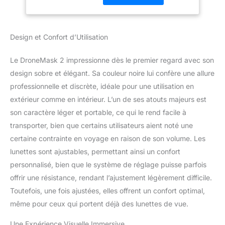
DroneMask 2 intègre une
brevetée
technologie brevetée de
lentilles Unibody qui
Design et Confort d’Utilisation
vous permet de profiter
d'une résolution plein
écran. Cela signifie que
Le DroneMask 2 impressionne dès le premier regard avec son
vous ne ressentirez pas
design sobre et élégant. Sa couleur noire lui confère une allure
l'effet d'écran partagé qui
professionnelle et discrète, idéale pour une utilisation en
peut diminuer la qualité
extérieur comme en intérieur. L’un de ses atouts majeurs est
d'image et l'immersion.
Avec le casque
son caractère léger et portable, ce qui le rend facile à
DroneMask 2 VR, vous
transporter, bien que certains utilisateurs aient noté une
aurez une résolution
certaine contrainte en voyage en raison de son volume. Les
quatre fois par rapport
lunettes sont ajustables, permettant ainsi un confort
aux lunettes FPV
traditionnelles à écran
personnalisé, bien que le système de réglage puisse parfois
partagé, assurant une
offrir une résistance, rendant l’ajustement légèrement difficile.
expérience visuelle plus
Toutefois, une fois ajustées, elles offrent un confort optimal,
claire et plus attrayante
même pour ceux qui portent déjà des lunettes de vue.
tout en pilotant votre
drone 【Compatibilité et
Une Expérience Visuelle Immersive