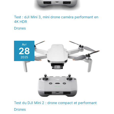
dégagés et avec peu de vent.
vol sans distraction. En
bloquant efficacement
l'éblouissement du soleil,
Test : dJI Mini 3, mini drone caméra performant en
il élimine toute
4K HDR
perturbation visuelle
Drones
potentielle qui pourrait
entraver votre
concentration ou votre
Avr
plaisir pendant le pilotage
28
de votre drone. Cela crée
une expérience de vol
2025
cinématographique
inégalée, vous
permettant de vous
immerger pleinement
dans la capture de
superbes images
aériennes sans
distractions 【Pas
Test du DJI Mini 2 : drone compact et performant
d'éblouissement】 : l'un
Drones
des principaux