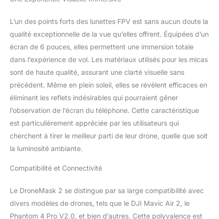
polyvalence】: le
DroneMask 2, le meilleur
L’un des points forts des lunettes FPV est sans aucun doute la
casque de réalité virtuelle
est conçu pour être
qualité exceptionnelle de la vue qu’elles offrent. Équipées d’un
compatible avec une
écran de 6 pouces, elles permettent une immersion totale
large gamme de drones
dans l’expérience de vol. Les matériaux utilisés pour les micas
d'appareil photo
sont de haute qualité, assurant une clarté visuelle sans
populaires, y compris
DJI, Skydio, Autel, et plus
précédent. Même en plein soleil, elles se révèlent efficaces en
encore. Que vous
éliminant les reflets indésirables qui pourraient gêner
possédiez un DJI
l’observation de l’écran du téléphone. Cette caractéristique
Phantom, Mavic, Skydio
est particulièrement appréciée par les utilisateurs qui
2, Autel EVO ou d'autres
cherchent à tirer le meilleur parti de leur drone, quelle que soit
drones similaires, le
DroneMask 2 est prêt à
la luminosité ambiante.
améliorer votre
expérience de vol. En
Compatibilité et Connectivité
outre, il fonctionne avec
les appareils Android et
Le DroneMask 2 se distingue par sa large compatibilité avec
iPhone, ce qui en fait un
divers modèles de drones, tels que le DJI Mavic Air 2, le
accessoire flexible et
Phantom 4 Pro V2.0, et bien d’autres. Cette polyvalence est
adaptable pour tous les