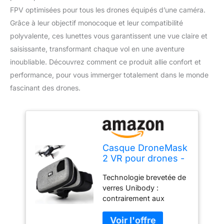
FPV optimisées pour tous les drones équipés d’une caméra.
Grâce à leur objectif monocoque et leur compatibilité
polyvalente, ces lunettes vous garantissent une vue claire et
saisissante, transformant chaque vol en une aventure
inoubliable. Découvrez comment ce produit allie confort et
performance, pour vous immerger totalement dans le monde
fascinant des drones.
Casque DroneMask
2 VR pour drones -
Noir - Compatible
Technologie brevetée de
avec DJI, Skydio,
verres Unibody :
Autel et plus -
contrairement aux
Android & iOS -
lunettes traditionnelles
Technologie de
qui divisent l'écran,
lentille Unibody