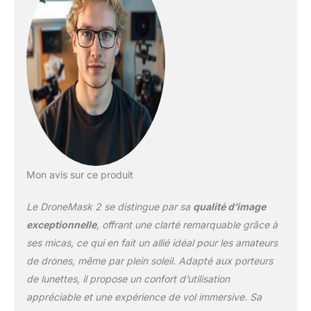
l'effet d'écran partagé qui
peut diminuer la qualité
d'image et l'immersion.
Avec le casque
DroneMask 2 VR, vous
aurez une résolution
quatre fois par rapport
aux lunettes FPV
traditionnelles à écran
partagé, assurant une
expérience visuelle plus
claire et plus attrayante
Mon avis sur ce produit
tout en pilotant votre
drone 【Compatibilité et
Le DroneMask 2 se distingue par sa
qualité d’image
polyvalence】: le
exceptionnelle
, offrant une clarté remarquable grâce à
DroneMask 2, le meilleur
ses micas, ce qui en fait un allié idéal pour les amateurs
casque de réalité virtuelle
de drones, même par plein soleil. Adapté aux porteurs
est conçu pour être
compatible avec une
de lunettes, il propose un confort d’utilisation
large gamme de drones
appréciable et une expérience de vol immersive. Sa
d'appareil photo