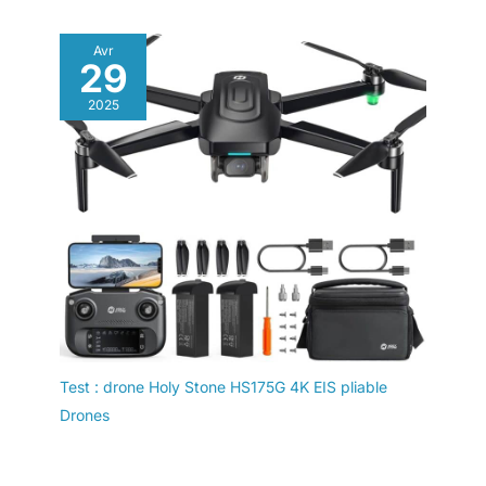
avantages de l'utilisation
du DroneMask 2 peut
Avr
être nommé comme
29
lunettes pour drones est
sa capacité à bloquer
2025
complètement la lumière
du soleil pendant votre
vol grâce aux lunettes de
réalité virtuelle. Cette
fonctionnalité est
essentielle pour
maintenir une visibilité
optimale et s'assurer que
la caméra de votre drone
capture des séquences
nettes et claires. En
éliminant les
Test : drone Holy Stone HS175G 4K EIS pliable
interférences causées
Drones
par la lumière du soleil,
vous pouvez voler en
toute confiance, sachant