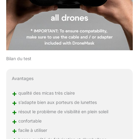
maintenir une visibilité
optimale et s'assurer que
la caméra de votre drone
capture des séquences
nettes et claires. En
éliminant les
interférences causées
par la lumière du soleil,
vous pouvez voler en
Bilan du test
toute confiance, sachant
que vos visuels ne
seront pas affectés par
Avantages
les reflets ou les couleurs
délavées
+
qualité des micas très claire
+
s’adapte bien aux porteurs de lunettes
+
résout le problème de visibilité en plein soleil
+
confortable
+
facile à utiliser