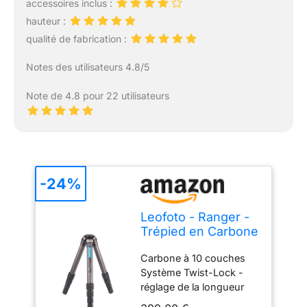
accessoires inclus :
hauteur :
qualité de fabrication :
Notes des utilisateurs 4.8/5
Note de 4.8 pour 22 utilisateurs
-24%
Leofoto - Ranger -
Trépied en Carbone
- Max. Hauteur: 48
Carbone à 10 couches
cm - Min. Hauteur :
Système Twist-Lock -
8 cm - Idéal pour la
réglage de la longueur
macrophotographie
des jambes du trépied
- LS-365C