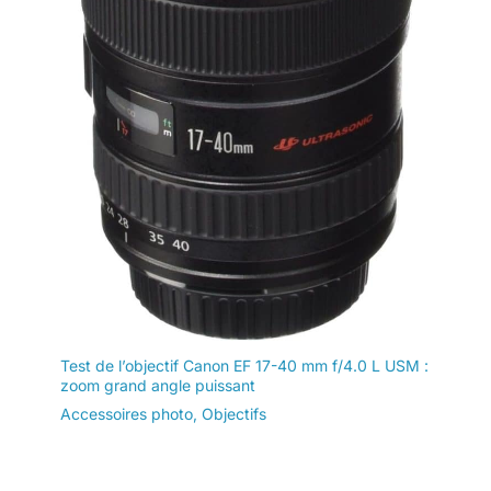
Test de l’objectif Canon EF 17-40 mm f/4.0 L USM :
zoom grand angle puissant
Accessoires photo
,
Objectifs