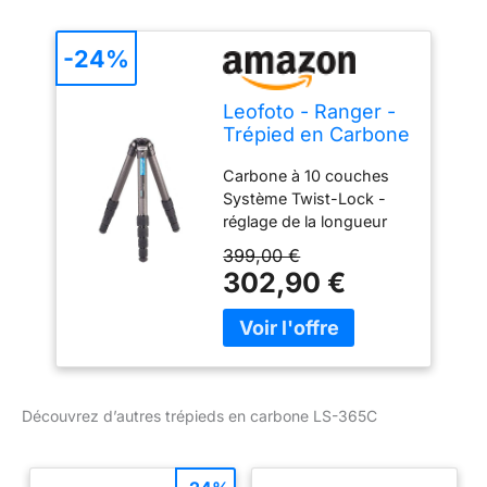
-24%
Leofoto - Ranger -
Trépied en Carbone
- Max. Hauteur: 48
Carbone à 10 couches
cm - Min. Hauteur :
Système Twist-Lock -
8 cm - Idéal pour la
réglage de la longueur
macrophotographie
des jambes du trépied
- LS-365C
399,00 €
d'une seule main Faible
302,90 €
hauteur de travail
minimale grâce aux
jambes du trépied
inclinables Garantie de 10
ans Garantie de 10 ans
Découvrez d’autres trépieds en carbone LS-365C