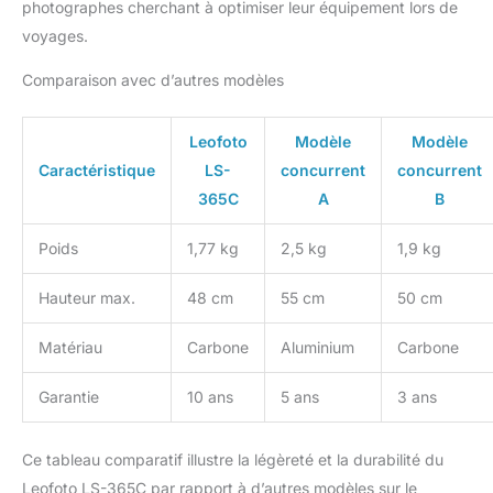
photographes cherchant à optimiser leur équipement lors de
voyages.
Comparaison avec d’autres modèles
Leofoto
Modèle
Modèle
Caractéristique
LS-
concurrent
concurrent
365C
A
B
Poids
1,77 kg
2,5 kg
1,9 kg
Hauteur max.
48 cm
55 cm
50 cm
Matériau
Carbone
Aluminium
Carbone
Garantie
10 ans
5 ans
3 ans
Ce tableau comparatif illustre la légèreté et la durabilité du
Leofoto LS-365C par rapport à d’autres modèles sur le