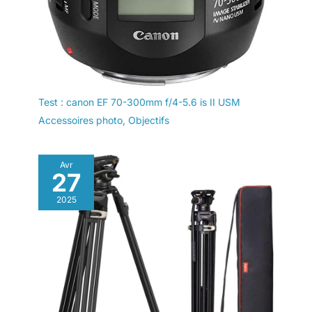
Test : canon EF 70-300mm f/4-5.6 is II USM
Accessoires photo
,
Objectifs
Avr
27
2025