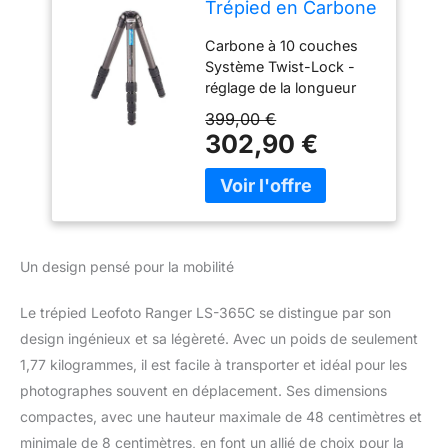
Trépied en Carbone
- Max. Hauteur: 48
Carbone à 10 couches
cm - Min. Hauteur :
Système Twist-Lock -
8 cm - Idéal pour la
réglage de la longueur
macrophotographie
des jambes du trépied
- LS-365C
399,00 €
d'une seule main Faible
302,90 €
hauteur de travail
minimale grâce aux
jambes du trépied
inclinables Garantie de 10
ans Garantie de 10 ans
Un design pensé pour la mobilité
Le trépied Leofoto Ranger LS-365C se distingue par son
design ingénieux et sa légèreté. Avec un poids de seulement
1,77 kilogrammes, il est facile à transporter et idéal pour les
photographes souvent en déplacement. Ses dimensions
compactes, avec une hauteur maximale de 48 centimètres et
minimale de 8 centimètres, en font un allié de choix pour la