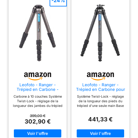
-24%
Leofoto - Ranger -
Leofoto - Ranger -
Trépied en Carbone -
Trépied en Carbone pour
Max. Hauteur: 48 cm -
appareils Photo -
Carbone à 10 couches Système
Système Twist-Lock - réglage
Min. Hauteur : 8 cm -
Capacité de Charge de
Twist-Lock - réglage de la
de la longueur des pieds du
Idéal pour la
6kg - Pieds Extensibles -
longueur des jambes du trépied
trépied d'une seule main Base
macrophotographie - LS-
Hauteur: 8,3 cm - 140,6
d'une seule main Faible hauteur
de mise à niveau intégrée 10
365C
cm - LS-255CEX
de travail minimale grâce aux
couches de carbone Faible
399,00 €
441,33 €
jambes du trépied inclinables
hauteur de travail minimale
302,90 €
Garantie de 10 ans Garantie de
grâce aux pieds de trépieds
10 ans
inclinables Garantie de 10 ans