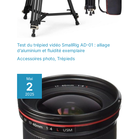
Test du trépied vidéo SmallRig AD-01 : alliage
d’aluminium et fluidité exemplaire
Accessoires photo
,
Trépieds
Mai
2
2025