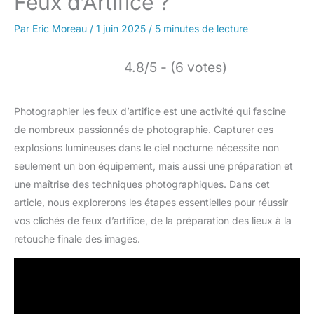
Feux d’Artifice ?
Par
Eric Moreau
/
1 juin 2025
/
5 minutes de lecture
4.8/5 - (6 votes)
Photographier les feux d’artifice est une activité qui fascine
de nombreux passionnés de photographie. Capturer ces
explosions lumineuses dans le ciel nocturne nécessite non
seulement un bon équipement, mais aussi une préparation et
une maîtrise des techniques photographiques. Dans cet
article, nous explorerons les étapes essentielles pour réussir
vos clichés de feux d’artifice, de la préparation des lieux à la
retouche finale des images.