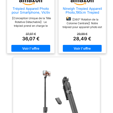
Trépied Appareil Photo
Nineigh Trepied Appareil
pour Smartphone, Victiv
Photo,190cm Trepied
185cm Trépied Caméra
Smartphone
【Conception Unique de la Tête
【360° Rotation de la
Rotative Détachable】 Le
Colonne Centrale】Notre
trépied prend en charge le
trépied pour appareil photo est
panoramique à 360 °, le
équipé d'une colonne centrale
mouvement vertical à 180 °
37,97 €
29,99 €
amovible, qui peut être utilisée
(dévissez la poignée dans le
36,07 €
28,49 €
pour la photographie aérienne
sens inverse des aiguilles
horizontale et permet une
d'une montre) et la prise de vue
rotation de 360°. Il peut
latérale à 90 °. La tête rotative à
également être inversé pour la
trois voies peut être démontée
macrophotographie. Il vous aide
et remplacée par une tête
à prendre des photos ou des
sphérique, une tête fluide, une
vidéos parfaites
【Three-
poignée pistolet, etc.Laissez-
Way Panoramic Head】Avec
vous expérimenter une variété
une tête panoramique
d'effets et de scènes de prise
ergonomique à 3 voies, notre
de vue. 【Facile et Portable】
trépied prend en charge une
Le trépied pèse 1,4 kg (3,1 lb),
rotation horizontale de 360° et
Conception améliorée à 3
une inclinaison de 270° vers le
éponges pour plus de confort
haut et vers le bas, 0° à 90°
lors du transport d'un trépied.
pour le changement d'angle
Les pieds de colonne à 5
horizontal/vertical, assurant une
sections avec verrous à bascule
excellente stabilité et une
rapide peuvent être rapidement
fluidité lors de l'enregistrement
pliés de 185 cm à une hauteur
de photos et de vidéos.
courte de 45 cm (environ 17
Améliorez votre expérience
pouces). Une excellente aide