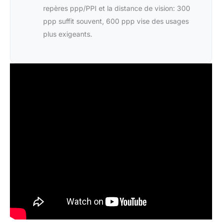
repères ppp/PPI et la distance de vision: 300
ppp suffit souvent, 600 ppp vise des usages
plus exigeants.