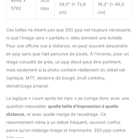
8688 ×
50,6
29,0″ (≈ 73,6
19,3″ (≈ 49,0
5792
mpx
cm)
cm)
Ces tailles ne disent pas que 300 ppp est toujours nécessaire,
ni que l’image sera « parfaite »: elles donnent une échelle.
Pour une affiche vue à distance, on peut souvent descendre
en ppp sans que l’œil perçoive de pixels. À l’inverse, pour un
tirage consulté de près, un ppp élevé peut être pertinent,
mais seulement si la photo contient réellement du détail net
(optique, MTF, absence de bougé, bruit contenu,
dématriçage propre).
La logique « courir après les mpx » se corrige donc avec une
question mesurable:
quelle taille d’impression à quelle
distance
, et avec quelle marge de recadrage. Ce
raisonnement mène à un débat fréquent, souvent confus
parce qu’on mélange image et imprimante: 300 ppp contre