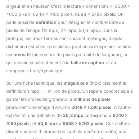
largeur et en hauteur. C’est la lecture « dimensions »: 6000 ×
4000 pixels, 6240 × 4160 pixels, 8688 × 5792 pixels. On
parle aussi de
définition
pour désigner le
nombre total
de
pixels de l’image (12 mpx, 24 mpx, 50,6 mpx). Dans la
pratique, les deux termes sont souvent mélangés, mais la
distinction est utile: la résolution peut aussi s’exprimer comme
une
densité
(un nombre de pixels par unité de longueur), ce
qui renvoie immédiatement à la
taille de capteur
et au
compromis bruit/dynamique.
Sur une fiche technique, les
mégapixels
(mpx) résument la
définition: 1 mpx = 1 million de pixels. Un repère concret aide à
garder les ordres de grandeur:
3 millions de pixels
produisent une image d’environ
2048 × 1536 pixels
. À l’autre
extrémité, une définition de
26,2 mpx
correspond à
6240 ×
4160 pixels
, et
50,6 mpx
à
8688 × 5792 pixels
. Ces chiffres
disent combien d’information spatiale
peut
être codée, pas