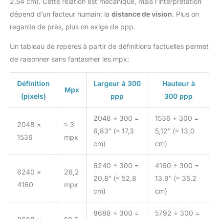
2,54 cm). Cette relation est mécanique, mais l’interprétation
dépend d’un facteur humain: la
distance de vision
. Plus on
regarde de près, plus on exige de ppp.
Un tableau de repères à partir de définitions factuelles permet
de raisonner sans fantasmer les mpx:
Définition
Largeur à 300
Hauteur à
Mpx
(pixels)
ppp
300 ppp
2048 ÷ 300 =
1536 ÷ 300 =
2048 ×
≈ 3
6,83″ (≈ 17,3
5,12″ (≈ 13,0
1536
mpx
cm)
cm)
6240 ÷ 300 =
4160 ÷ 300 =
6240 ×
26,2
20,8″ (≈ 52,8
13,9″ (≈ 35,2
4160
mpx
cm)
cm)
8688 ÷ 300 =
5792 ÷ 300 =