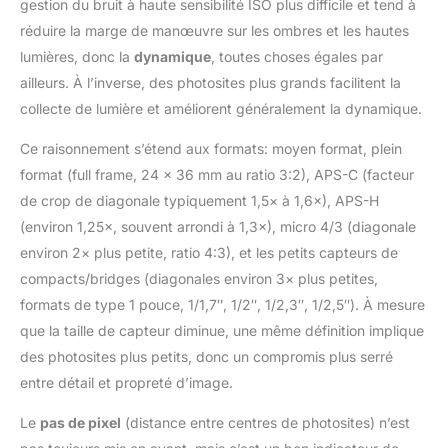
gestion du bruit à haute sensibilité ISO plus difficile et tend à
réduire la marge de manœuvre sur les ombres et les hautes
lumières, donc la
dynamique
, toutes choses égales par
ailleurs. À l’inverse, des photosites plus grands facilitent la
collecte de lumière et améliorent généralement la dynamique.
Ce raisonnement s’étend aux formats: moyen format, plein
format (full frame, 24 × 36 mm au ratio 3:2), APS-C (facteur
de crop de diagonale typiquement 1,5× à 1,6×), APS-H
(environ 1,25×, souvent arrondi à 1,3×), micro 4/3 (diagonale
environ 2× plus petite, ratio 4:3), et les petits capteurs de
compacts/bridges (diagonales environ 3× plus petites,
formats de type 1 pouce, 1/1,7″, 1/2″, 1/2,3″, 1/2,5″). À mesure
que la taille de capteur diminue, une même définition implique
des photosites plus petits, donc un compromis plus serré
entre détail et propreté d’image.
Le
pas de pixel
(distance entre centres de photosites) n’est