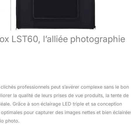
ox LST60, l’alliée photographie
clichés professionnels peut s’avérer complexe sans le bon
rer la qualité de leurs prises de vue produits, la tente de
le. Grâce à son éclairage LED triple et sa conception
optimales pour capturer des images nettes et bien éclairée
io photo.