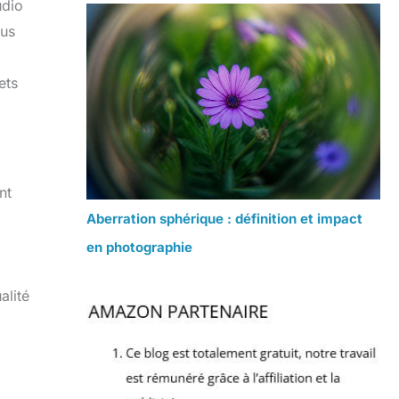
udio
lus
ets
nt
Aberration sphérique : définition et impact
en photographie
alité