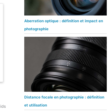
Aberration optique : définition et impact en
photographie
Distance focale en photographie : définition
et utilisation
ids