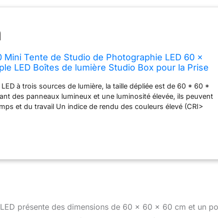
Mini Tente de Studio de Photographie LED 60 x
ple LED Boîtes de lumière Studio Box pour la Prise
graphique
LED à trois sources de lumière, la taille dépliée est de 60 * 60 *
nt des panneaux lumineux et une luminosité élevée, ils peuvent
ps et du travail Un indice de rendu des couleurs élevé (CRI>
 utilisé pour représenter l'objet de manière réaliste (recommandé
r 65% de la zone exposée) Applicable à tous les appareils
s de prise de vue, vous apporte une bonne expérience de prise
hiez sous différents angles, apportez une bonne expérience
le. Léger et portable, facile à utiliser et à installer.
LED présente des dimensions de 60 x 60 x 60 cm et un po