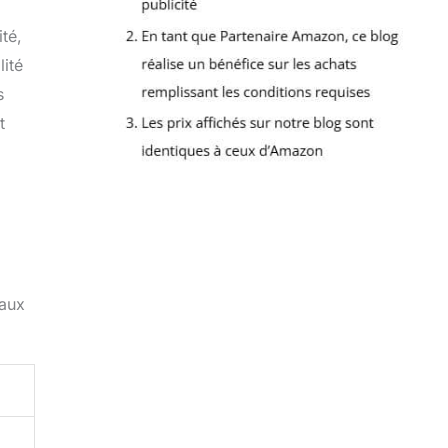
té,
lité
s
t
paux