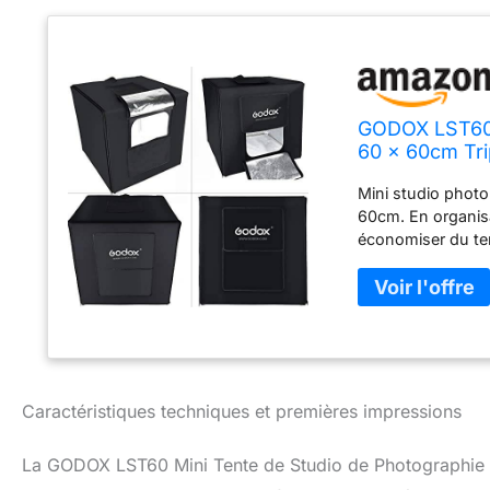
GODOX LST60 
60 x 60cm Tri
de Vue Photo
Mini studio photo 
60cm. En organisa
économiser du tem
96, TLCI> 98) est
de ne pas dépasse
dotés de fonction
de vue Photograp
lumineuse et visuel
Caractéristiques techniques et premières impressions
La GODOX LST60 Mini Tente de Studio de Photographie 