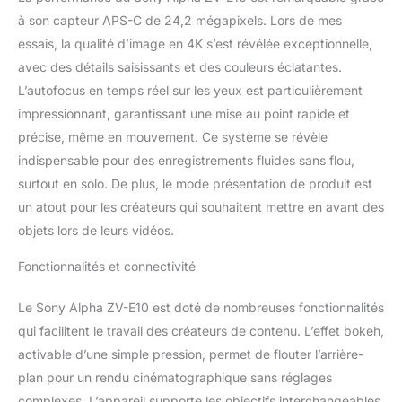
même en basse lumière
à son capteur APS-C de 24,2 mégapixels. Lors de mes
et un beau bokeh
essais, la qualité d’image en 4K s’est révélée exceptionnelle,
METTEZ EN LUMIERE CE
QUI VOUS SEMBLE
avec des détails saisissants et des couleurs éclatantes.
IMPORTANT : Une mise
L’autofocus en temps réel sur les yeux est particulièrement
au point parfaite grâce
impressionnant, garantissant une mise au point rapide et
au système Autofocus
précise, même en mouvement. Ce système se révèle
avec suivi des yeux du
sujet en temps réel. Pour
indispensable pour des enregistrements fluides sans flou,
les vidéos produits :
surtout en solo. De plus, le mode présentation de produit est
mode présentation
un atout pour les créateurs qui souhaitent mettre en avant des
produit pour des
objets lors de leurs vidéos.
transitions de mise au
point précises
Fonctionnalités et connectivité
ENREGISTREMENT DU
SON EN HAUTE
Le Sony Alpha ZV-E10 est doté de nombreuses fonctionnalités
QUALITE : Captez le son
de votre voix grâce au
qui facilitent le travail des créateurs de contenu. L’effet bokeh,
micro directionnel à 3
activable d’une simple pression, permet de flouter l’arrière-
capsules digitales intégré
plan pour un rendu cinématographique sans réglages
et à son pare-vent
complexes. L’appareil supporte les objectifs interchangeables,