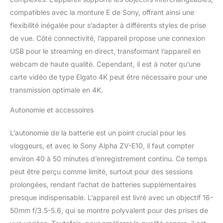
(inclus) ou profitez de
l'interface audio digitale
compatibles avec la monture E de Sony, offrant ainsi une
en associant un micro
flexibilité inégalée pour s’adapter à différents styles de prise
externe compatible Sony
de vue. Côté connectivité, l’appareil propose une connexion
DES SESSIONS LIVE
USB pour le streaming en direct, transformant l’appareil en
INSTANTANEES : Utilisez
le ZV-E10 comme caméra
webcam de haute qualité. Cependant, il est à noter qu’une
pour faire des
carte vidéo de type Elgato 4K peut être nécessaire pour une
streamings en direct
transmission optimale en 4K.
avec une superbe qualité
d'image et de son.
Autonomie et accessoires
Connectez le simplement
à votre ordinateur via le
L’autonomie de la batterie est un point crucial pour les
port USB, sans carte de
vloggeurs, et avec le Sony Alpha ZV-E10, il faut compter
conversion (standard
UVC/UAC) Autonomie
environ 40 à 50 minutes d’enregistrement continu. Ce temps
de la batterie (film,
peut être perçu comme limité, surtout pour des sessions
enregistrement réel):
prolongées, rendant l’achat de batteries supplémentaires
Environ 80 min (écran
presque indispensable. L’appareil est livré avec un objectif 16-
LCD) (norme CIPA) |
Autonomie de la batterie
50mm f/3.5-5.6, qui se montre polyvalent pour des prises de
(images fixes) : Environ