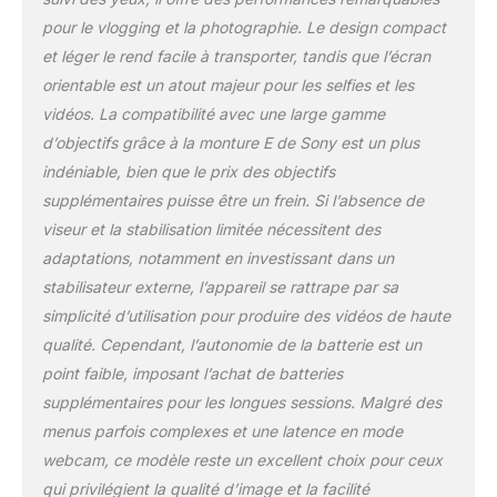
IMPORTANT : Une mise
pour le vlogging et la photographie. Le design compact
au point parfaite grâce
et léger le rend facile à transporter, tandis que l’écran
au système Autofocus
orientable est un atout majeur pour les selfies et les
avec suivi des yeux du
sujet en temps réel. Pour
vidéos. La compatibilité avec une large gamme
les vidéos produits :
d’objectifs grâce à la monture E de Sony est un plus
mode présentation
indéniable, bien que le prix des objectifs
produit pour des
supplémentaires puisse être un frein. Si l’absence de
transitions de mise au
viseur et la stabilisation limitée nécessitent des
point précises
ENREGISTREMENT DU
adaptations, notamment en investissant dans un
SON EN HAUTE
stabilisateur externe, l’appareil se rattrape par sa
QUALITE : Captez le son
simplicité d’utilisation pour produire des vidéos de haute
de votre voix grâce au
qualité. Cependant, l’autonomie de la batterie est un
micro directionnel à 3
capsules digitales intégré
point faible, imposant l’achat de batteries
et à son pare-vent
supplémentaires pour les longues sessions. Malgré des
(inclus) ou profitez de
menus parfois complexes et une latence en mode
l'interface audio digitale
webcam, ce modèle reste un excellent choix pour ceux
en associant un micro
externe compatible Sony
qui privilégient la qualité d’image et la facilité