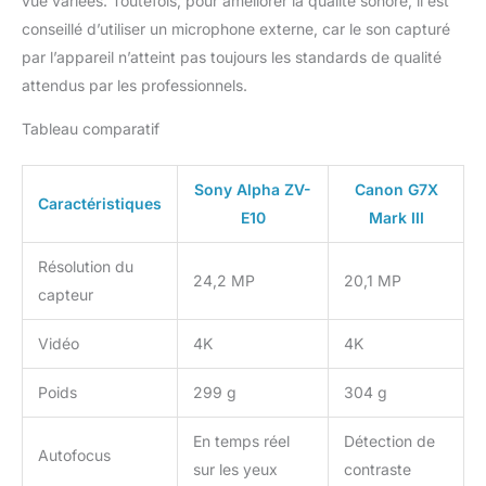
vue variées. Toutefois, pour améliorer la qualité sonore, il est
440 prises de vue (écran
conseillé d’utiliser un microphone externe, car le son capturé
LCD) (norme CIPA)
par l’appareil n’atteint pas toujours les standards de qualité
attendus par les professionnels.
Tableau comparatif
Sony Alpha ZV-
Canon G7X
Caractéristiques
E10
Mark III
Résolution du
24,2 MP
20,1 MP
capteur
Vidéo
4K
4K
Poids
299 g
304 g
En temps réel
Détection de
Autofocus
sur les yeux
contraste