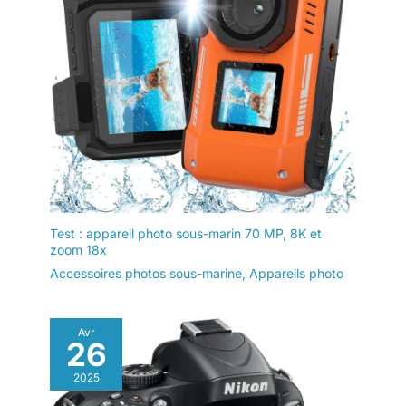
Test : appareil photo sous-marin 70 MP, 8K et
zoom 18x
Accessoires photos sous-marine
,
Appareils photo
Avr
26
2025