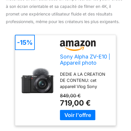
à son écran orientable et sa capacité de filmer en 4K, il
promet une expérience utilisateur fluide et des résultats
professionnels, même pour les créateurs les plus exigeants.
-15%
Sony Alpha ZV-E10 |
Appareil photo
vidéo hybride APS-
DEDIE A LA CREATION
C Vlog avec optique
DE CONTENU: cet
zoom motorisée 16-
appareil Vlog Sony
50mm f/3.5-5.6
intègre des fonctions
(écran orientable
849,00 €
intuitives dédiées au
pour le vlogging,
719,00 €
vlogging avec l'écran
vidéo 4K, autofocus
tactile orientable, un
en temps réel sur
témoin d'enregistrement
les yeux) Gris
lumineux, l'exposition
automatique des visages