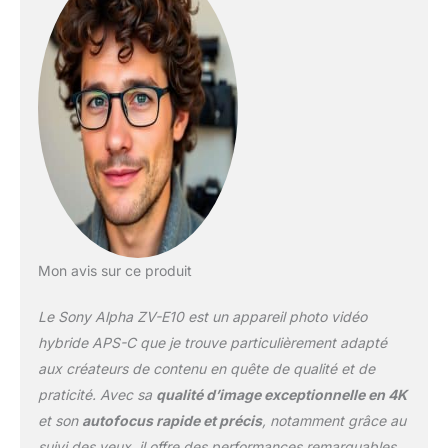
plus de 60 optiques
Sony compatibles avec
cet appareil Vlog qui
viendront compléter
votre kit avec le
SELP1650, explorez de
nouvelles façons de
changer le look de vos
contenus LA VIDEO 4K A
UN AUTRE NIVEAU : Le
grand capteur (24.3 MP
type APS-C) de cet
appareil vous permettra
Mon avis sur ce produit
d'enregistrer
d'incroyables vidéos en
Le Sony Alpha ZV-E10 est un appareil photo vidéo
4K (30p) et en FHD avec
ralentis (120p), avec une
hybride APS-C que je trouve particulièrement adapté
belle qualité d'image
aux créateurs de contenu en quête de qualité et de
même en basse lumière
praticité. Avec sa
qualité d’image exceptionnelle en 4K
et un beau bokeh
et son
autofocus rapide et précis
, notamment grâce au
METTEZ EN LUMIERE CE
QUI VOUS SEMBLE
suivi des yeux, il offre des performances remarquables