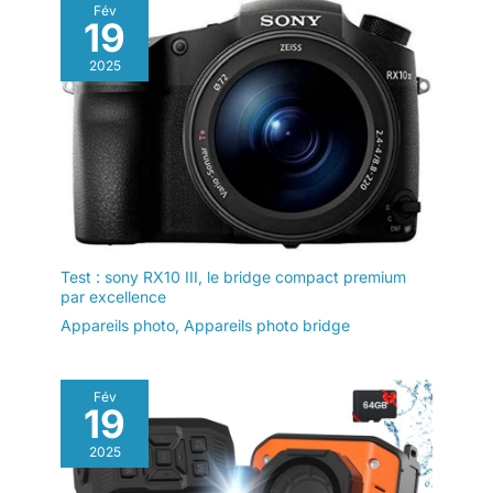
LCD) (norme CIPA)
Fév
19
2025
Test : sony RX10 III, le bridge compact premium
par excellence
Appareils photo
,
Appareils photo bridge
Fév
19
2025