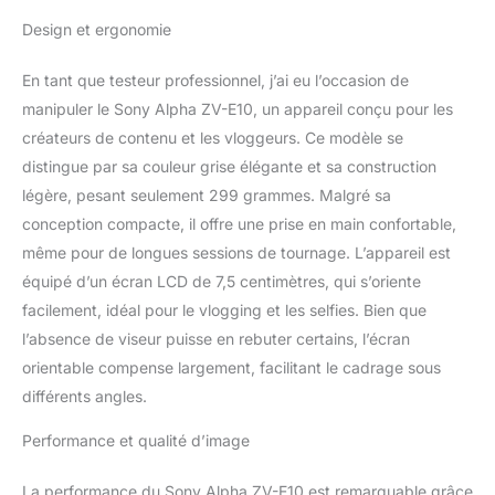
et un bouton switch de
Design et ergonomie
bokeh UNE CREATIVITE
SANS LIMITES : Avec
En tant que testeur professionnel, j’ai eu l’occasion de
plus de 60 optiques
manipuler le Sony Alpha ZV-E10, un appareil conçu pour les
Sony compatibles avec
cet appareil Vlog qui
créateurs de contenu et les vloggeurs. Ce modèle se
viendront compléter
distingue par sa couleur grise élégante et sa construction
votre kit avec le
légère, pesant seulement 299 grammes. Malgré sa
SELP1650, explorez de
conception compacte, il offre une prise en main confortable,
nouvelles façons de
changer le look de vos
même pour de longues sessions de tournage. L’appareil est
contenus LA VIDEO 4K A
équipé d’un écran LCD de 7,5 centimètres, qui s’oriente
UN AUTRE NIVEAU : Le
facilement, idéal pour le vlogging et les selfies. Bien que
grand capteur (24.3 MP
l’absence de viseur puisse en rebuter certains, l’écran
type APS-C) de cet
appareil vous permettra
orientable compense largement, facilitant le cadrage sous
d'enregistrer
différents angles.
d'incroyables vidéos en
4K (30p) et en FHD avec
Performance et qualité d’image
ralentis (120p), avec une
belle qualité d'image
La performance du Sony Alpha ZV-E10 est remarquable grâce