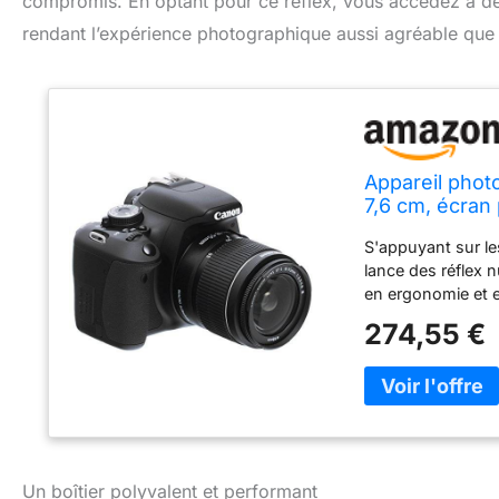
compromis. En optant pour ce reflex, vous accédez à des
rendant l’expérience photographique aussi agréable que
Appareil pho
7,6 cm, écran 
S'appuyant sur le
lance des réflex 
en ergonomie et en
pilotage du flash 
274,55 €
reprend à son com
force, son intérê
!Lan...
Un boîtier polyvalent et performant