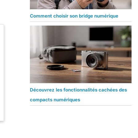
Comment choisir son bridge numérique
Découvrez les fonctionnalités cachées des
compacts numériques