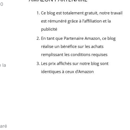
00
 la
paré