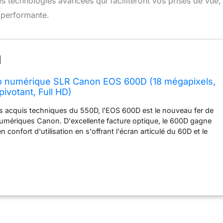
 technologies avancées qui faciliteront vos prises de vue,
 performante.
to numérique SLR Canon EOS 600D (18 mégapixels,
pivotant, Full HD)
s acquis techniques du 550D, l'EOS 600D est le nouveau fer de
numériques Canon. D'excellente facture optique, le 600D gagne
 confort d'utilisation en s'offrant l'écran articulé du 60D et le
sans fil. Jouissant d'un héritage sans fausse note, le 600D
pte les principaux atouts de ses prédécesseurs, et c'est là sa
t. Une puissante combinaison qui mérite toute notre attention