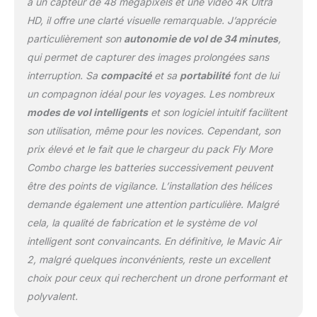
à un capteur de 48 mégapixels et une vidéo 4K Ultra
intelligent : Avec
HD, il offre une clarté visuelle remarquable. J’apprécie
Spotlight 2.0, la caméra
peut fixer un objet en vol.
particulièrement son
autonomie de vol de 34 minutes
,
ActiveTrack 3.0 permet
qui permet de capturer des images prolongées sans
un centrage optimal des
interruption. Sa
compacité
et sa
portabilité
font de lui
objets. Avec POI 3.0,
un compagnon idéal pour les voyages. Les nombreux
vous pouvez suivre
dynamiquement des
modes de vol intelligents
et son logiciel intuitif facilitent
objets/personnes Dans
son utilisation, même pour les novices. Cependant, son
la boite : Mavic Air 2
prix élevé et le fait que le chargeur du pack Fly More
drone, radiocommande,
Combo charge les batteries successivement peuvent
batterie de vol
intelligente, 3x hélices
être des points de vigilance. L’installation des hélices
faible bruit (paire), câbles
demande également une attention particulière. Malgré
RC (USB Type-C,
cela, la qualité de fabrication et le système de vol
Lightning, Micro-USB
intelligent sont convaincants. En définitive, le Mavic Air
standard) Dans la boite :
2, malgré quelques inconvénients, reste un excellent
Joystick de contrôle,
protection de nacelle,
choix pour ceux qui recherchent un drone performant et
chargeur de batterie,
polyvalent.
guides, câble