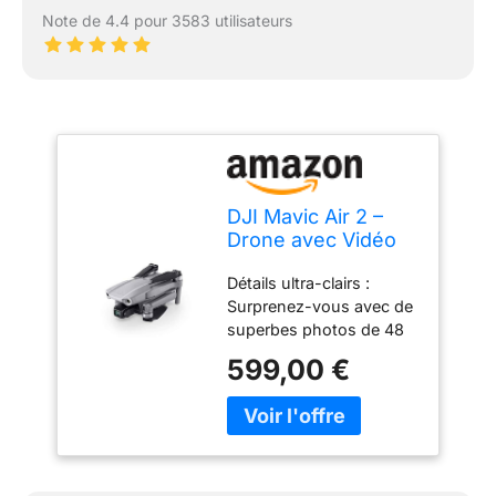
Note de 4.4 pour 3583 utilisateurs
DJI Mavic Air 2 –
Drone avec Vidéo
4K Ultra HD, Photo
Détails ultra-clairs :
48 Mégapixels,
Surprenez-vous avec de
Capteur CMOS ½
superbes photos de 48
pouces, Vitesse
mégapixels grâce au
Max. 68,4 km/h,
599,00 €
capteur CMOS ½
Autonomie de 34
pouces. Le cardan à 3
min, ActiveTrack
axes assure à vos vidéos
3.0, Cardan Trois
4K/60fps une fluidité
Axes – Gris
incomparable Prise
cinématographique :