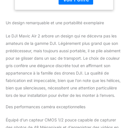
axes assure à vos vidéos
3.0, Cardan Trois
4K/60fps une fluidité
Axes – Gris
incomparable Prise
cinématographique :
Un design remarquable et une portabilité exemplaire
Mavic Air 2 permet de
faire des hyperlapses en
Le DJI Mavic Air 2 arbore un design qui ne décevra pas les
8K. Créez des films
fascinants en déformant
amateurs de la gamme DJI. Légèrement plus grand que son
le temps et l'espace
prédécesseur, mais toujours aussi portable, il se plie aisément
Volez plus longtemps :
pour se glisser dans un sac de transport. Le choix de couleur
La grande capacité de la
gris confère une élégance discrète tout en affirmant son
batterie permet au drone
appartenance à la famille des drones DJI. La qualité de
de voler durant 34
minutes. À l'avant, à
fabrication est impeccable, bien que l’on note que les hélices,
l'arrière et en bas, des
bien que silencieuses, nécessitent une attention particulière
capteurs détectent les
lors de leur installation pour éviter de les monter à l’envers.
obstacles pour prévenir
les accidents Volez plus
Des performances caméra exceptionnelles
loin : OcuSync 2.0
permet de transmettre le
Équipé d’un capteur CMOS 1/2 pouce capable de capturer
signal vidéo à une
distance de 6 km. Vous
des photos de 48 Mégapixels et d’enregistrer des vidéos en