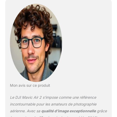
Mavic Air 2 permet de
faire des hyperlapses en
8K. Créez des films
fascinants en déformant
le temps et l'espace
Volez plus longtemps :
La grande capacité de la
batterie permet au drone
de voler durant 34
minutes. À l'avant, à
l'arrière et en bas, des
capteurs détectent les
obstacles pour prévenir
les accidents Volez plus
loin : OcuSync 2.0
Mon avis sur ce produit
permet de transmettre le
signal vidéo à une
Le DJI Mavic Air 2 s’impose comme une référence
distance de 6 km. Vous
pouvez diffuser en direct
incontournable pour les amateurs de photographie
avec une résolution Full
aérienne. Avec sa
qualité d’image exceptionnelle
grâce
HD de 1080p Vol