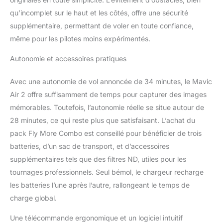
protection de nacelle,
qu’incomplet sur le haut et les côtés, offre une sécurité
chargeur de batterie,
supplémentaire, permettant de voler en toute confiance,
guides, câble
d'alimentation CA, câble
même pour les pilotes moins expérimentés.
Type-C Stockage interne
: 8 Go Résolution photo
Autonomie et accessoires pratiques
maximale : 8000 x 6000
pixels
Avec une autonomie de vol annoncée de 34 minutes, le Mavic
Air 2 offre suffisamment de temps pour capturer des images
mémorables. Toutefois, l’autonomie réelle se situe autour de
28 minutes, ce qui reste plus que satisfaisant. L’achat du
pack Fly More Combo est conseillé pour bénéficier de trois
batteries, d’un sac de transport, et d’accessoires
supplémentaires tels que des filtres ND, utiles pour les
tournages professionnels. Seul bémol, le chargeur recharge
les batteries l’une après l’autre, rallongeant le temps de
charge global.
Une télécommande ergonomique et un logiciel intuitif