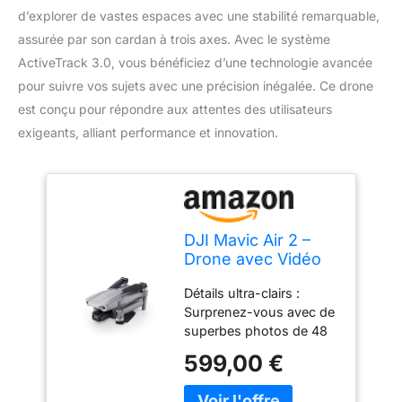
d’explorer de vastes espaces avec une stabilité remarquable,
assurée par son cardan à trois axes. Avec le système
ActiveTrack 3.0, vous bénéficiez d’une technologie avancée
pour suivre vos sujets avec une précision inégalée. Ce drone
est conçu pour répondre aux attentes des utilisateurs
exigeants, alliant performance et innovation.
DJI Mavic Air 2 –
Drone avec Vidéo
4K Ultra HD, Photo
Détails ultra-clairs :
48 Mégapixels,
Surprenez-vous avec de
Capteur CMOS ½
superbes photos de 48
pouces, Vitesse
mégapixels grâce au
Max. 68,4 km/h,
599,00 €
capteur CMOS ½
Autonomie de 34
pouces. Le cardan à 3
min, ActiveTrack