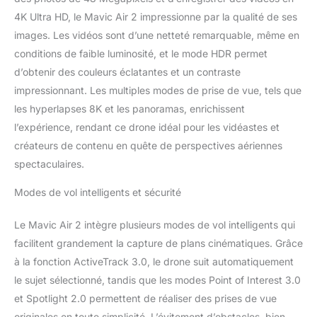
pouvez diffuser en direct
4K Ultra HD, le Mavic Air 2 impressionne par la qualité de ses
avec une résolution Full
images. Les vidéos sont d’une netteté remarquable, même en
HD de 1080p Vol
conditions de faible luminosité, et le mode HDR permet
intelligent : Avec
d’obtenir des couleurs éclatantes et un contraste
Spotlight 2.0, la caméra
peut fixer un objet en vol.
impressionnant. Les multiples modes de prise de vue, tels que
ActiveTrack 3.0 permet
les hyperlapses 8K et les panoramas, enrichissent
un centrage optimal des
l’expérience, rendant ce drone idéal pour les vidéastes et
objets. Avec POI 3.0,
créateurs de contenu en quête de perspectives aériennes
vous pouvez suivre
dynamiquement des
spectaculaires.
objets/personnes Dans
la boite : Mavic Air 2
Modes de vol intelligents et sécurité
drone, radiocommande,
batterie de vol
Le Mavic Air 2 intègre plusieurs modes de vol intelligents qui
intelligente, 3x hélices
facilitent grandement la capture de plans cinématiques. Grâce
faible bruit (paire), câbles
à la fonction ActiveTrack 3.0, le drone suit automatiquement
RC (USB Type-C,
le sujet sélectionné, tandis que les modes Point of Interest 3.0
Lightning, Micro-USB
standard) Dans la boite :
et Spotlight 2.0 permettent de réaliser des prises de vue
Joystick de contrôle,
originales en toute simplicité. L’évitement d’obstacles, bien